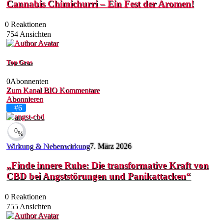
Cannabis Chimichurri – Ein Fest der Aromen!
0
Reaktionen
754
Ansichten
Top Gras
0
Abonnenten
Zum Kanal
BIO
Kommentare
Abonnieren
#6
0
%
Wirkung & Nebenwirkung
7. März 2026
„Finde innere Ruhe: Die transformative Kraft von
CBD bei Angststörungen und Panikattacken“
0
Reaktionen
755
Ansichten