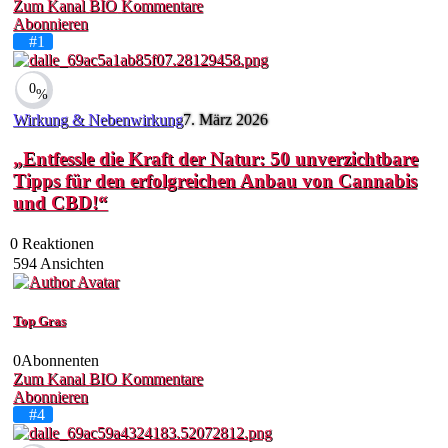
Zum Kanal
BIO
Kommentare
Abonnieren
#1
0
%
Wirkung & Nebenwirkung
7. März 2026
„Entfessle die Kraft der Natur: 50 unverzichtbare
Tipps für den erfolgreichen Anbau von Cannabis
und CBD!“
0
Reaktionen
594
Ansichten
Top Gras
0
Abonnenten
Zum Kanal
BIO
Kommentare
Abonnieren
#4