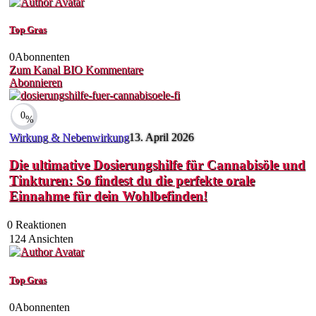
Top Gras
0
Abonnenten
Zum Kanal
BIO
Kommentare
Abonnieren
0
%
Wirkung & Nebenwirkung
13. April 2026
Die ultimative Dosierungshilfe für Cannabisöle und
Tinkturen: So findest du die perfekte orale
Einnahme für dein Wohlbefinden!
0
Reaktionen
124
Ansichten
Top Gras
0
Abonnenten