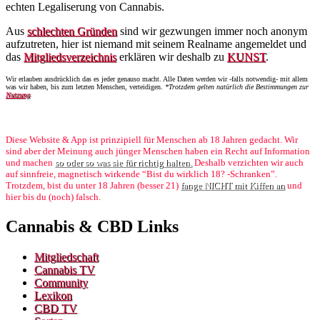
echten Legaliserung von Cannabis.
Aus
schlechten Gründen
sind wir gezwungen immer noch anonym
aufzutreten, hier ist niemand mit seinem Realname angemeldet und
das
Mitgliedsverzeichnis
erklären wir deshalb zu
KUNST
.
Wir erlauben ausdrücklich das es jeder genauso macht. Alle Daten werden wir -falls notwendig- mit allem
was wir haben, bis zum letzten Menschen, verteidigen.
*Trotzdem gelten natürlich die Bestimmungen zur
Nutzung
.
Diese Website & App ist prinzipiell für Menschen ab 18 Jahren gedacht. Wir
sind aber der Meinung auch jünger Menschen haben ein Recht auf Information
und machen
so oder so was sie für richtig halten.
Deshalb verzichten wir auch
auf sinnfreie, magnetisch wirkende “Bist du wirklich 18? -Schranken”.
Trotzdem, bist du unter 18 Jahren (besser 21)
fange NICHT mit Kiffen an
und
hier bis du (noch) falsch.
Cannabis & CBD Links
Mitgliedschaft
Cannabis TV
Community
Lexikon
CBD TV