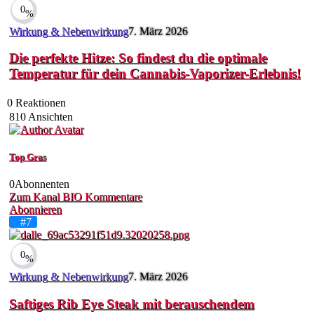
0
%
Wirkung & Nebenwirkung
7. März 2026
Die perfekte Hitze: So findest du die optimale
Temperatur für dein Cannabis-Vaporizer-Erlebnis!
0
Reaktionen
810
Ansichten
Top Gras
0
Abonnenten
Zum Kanal
BIO
Kommentare
Abonnieren
#7
0
%
Wirkung & Nebenwirkung
7. März 2026
Saftiges Rib Eye Steak mit berauschendem