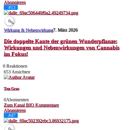
Abonnieren
#13
0
%
Wirkung & Nebenwirkung
7. März 2026
Die doppelte Kante der grünen Wunderpflanze:
Wirkungen und Nebenwirkungen von Cannabis
im Fokus!
0
Reaktionen
653
Ansichten
Top Gras
0
Abonnenten
Zum Kanal
BIO
Kommentare
Abonnieren
#47
0