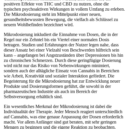
positiven Effekte von THC und CBD zu nutzen, ohne die
typischen psychoaktiven Wirkungen in vollem Umfang zu erleben.
Die Mikrodosierung steht im Mittelpunkt einer neuen,
gesundheitsbewussten Bewegung, die vielfach als Schlüssel zu
neuem Wohlbefinden bezeichnet wird.
Mikrodosierung inkludiert die Einnahme von Dosen, die in der
Regel nur ein Zehntel bis ein Viertel einer normalen Dosis
betragen. Studien und Erfahrungen der Nutzer legen nahe, dass
dieser Ansatz bei einer Vielzahl von Beschwerden hilfreich sein
kann – angefangen bei Angstzuständen über Depressionen bis hin
zu chronischen Schmerzen. Durch diese geringfügige Dosierung
wird nicht nur das Risiko von Nebenwirkungen minimiert,
sondern auch der alltägliche Einsatz von Cannabis in Bereichen
wie Arbeit, Kreativität und sozialer Interaktion gefördert. Die
Begeisterung für die Mikrodosierung hat zur Entwicklung neuer
Produkte und Dosierungsformen geführt, die sowohl in der
pharmazeutischen Industrie als auch im Bereich der
Selbstversorgung erhältlich sind.
Ein wesentliches Merkmal der Mikrodosierung ist dabei die
Individualität der Therapie. Jeder Mensch reagiert unterschiedlich
auf Cannabis, was eine genaue Anpassung der Dosen erforderlich
macht. Vor allem Anfänger sind gut beraten, mit sehr geringen
Mengen zu beginnen und die eigene Reaktion zu beobachten.