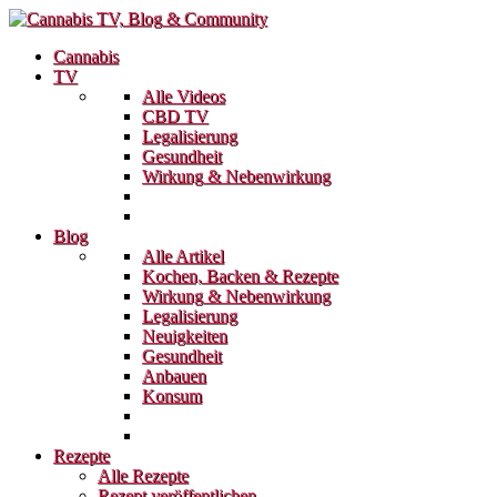
Cannabis
TV
Alle Videos
CBD TV
Legalisierung
Gesundheit
Wirkung & Nebenwirkung
Blog
Alle Artikel
Kochen, Backen & Rezepte
Wirkung & Nebenwirkung
Legalisierung
Neuigkeiten
Gesundheit
Anbauen
Konsum
Rezepte
Alle Rezepte
Rezept veröffentlichen