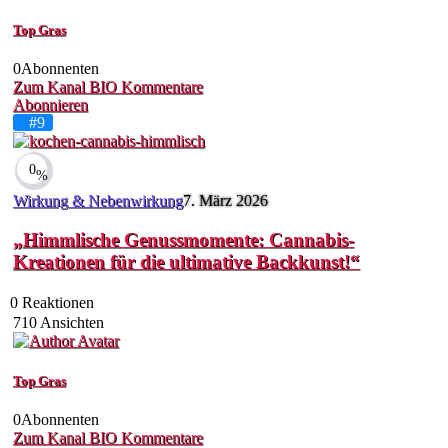
Top Gras
0
Abonnenten
Zum Kanal
BIO
Kommentare
Abonnieren
#9
0
%
Wirkung & Nebenwirkung
7. März 2026
„Himmlische Genussmomente: Cannabis-
Kreationen für die ultimative Backkunst!“
0
Reaktionen
710
Ansichten
Top Gras
0
Abonnenten
Zum Kanal
BIO
Kommentare