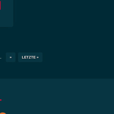
..
»
LETZTE »