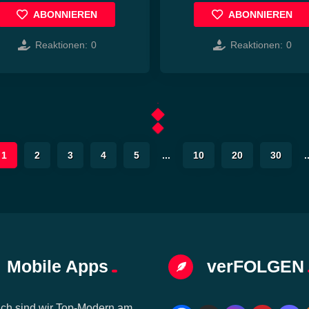
ABONNIEREN
ABONNIEREN
Reaktionen:
0
Reaktionen:
0
1
2
3
4
5
...
10
20
30
.
Mobile Apps
verFOLGEN
ich sind wir Top-Modern am