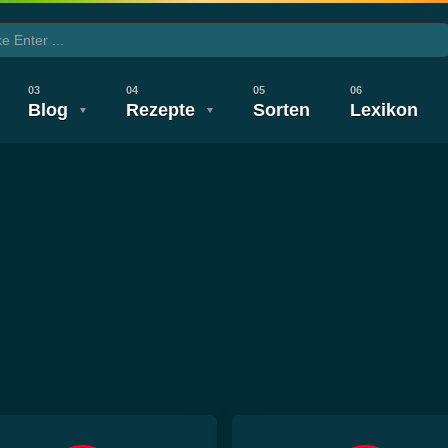
Blog
Rezepte
Sorten
Lexikon
CBD TV
Wirkung & Nebenwirkung
Legalisierung
Legalisierung
Gesundheit
Neuigkeiten
Wirkung & 