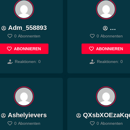
Adm_558893
KoXPXCFWwOu
0
Abonnenten
0
Abonnenten
PqGF
ABONNIEREN
ABONNIEREN
Reaktionen:
0
Reaktionen:
0
Ashelyievers
QXsbXOEzaKq
0
Abonnenten
0
Abonnenten