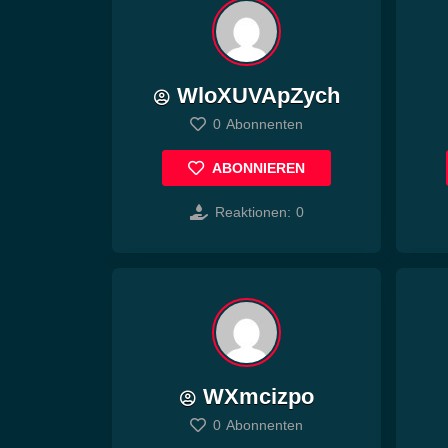
WloXUVApZych
0
Abonnenten
ABONNIEREN
Reaktionen:
0
WXmcizpo
0
Abonnenten