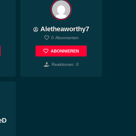
Aletheaworthy7
MG
0
Abonnenten
ABONNIEREN
Reaktionen:
0
eD