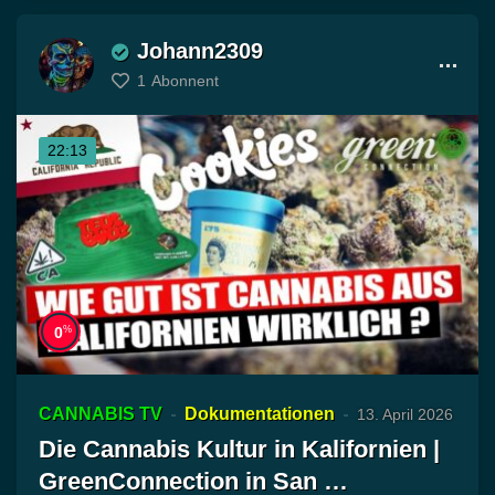
Johann2309
1
Abonnent
22:13
%
0
CANNABIS TV
Dokumentationen
13. April 2026
Die Cannabis Kultur in Kalifornien |
GreenConnection in San …