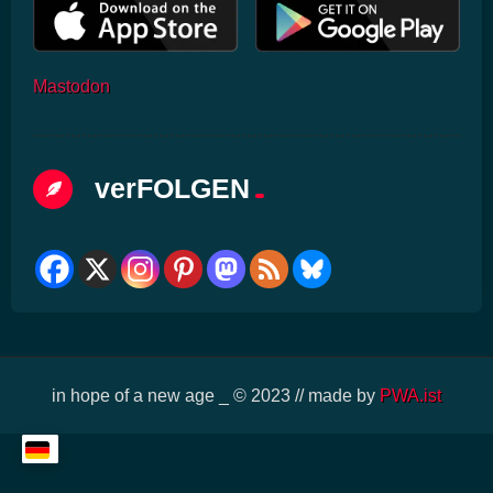
Mastodon
Anzeige
×
verFOLGEN
in hope of a new age _ © 2023 // made by
PWA.ist