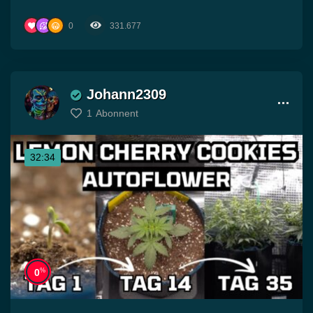
0
331.677
Johann2309
1
Abonnent
32:34
%
0