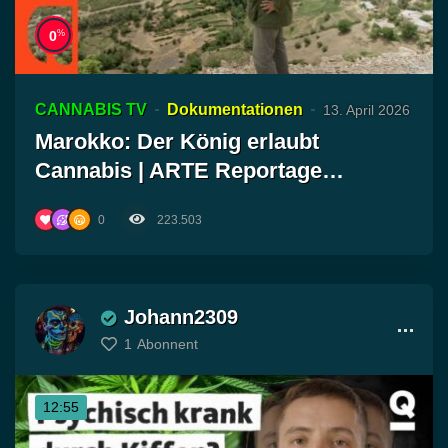
%
0
CANNABIS TV
Dokumentationen
13. April 2026
Marokko: Der König erlaubt
Cannabis | ARTE Reportage
Reuploa…
0
223.503
Johann2309
1
Abonnent
12:55