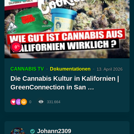
%
0
CANNABIS TV
Dokumentationen
13. April 2026
Die Cannabis Kultur in Kalifornien |
GreenConnection in San …
0
331.664
Johann2309