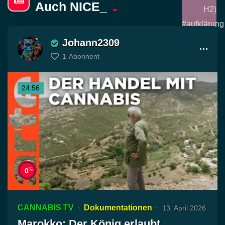
Auch NICE_
Johann2309
1
Abonnent
24:56
%
0
CANNABIS TV
Dokumentationen
13. April 2026
Marokko: Der König erlaubt