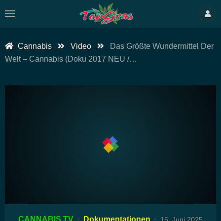
Cannabis
Video
Das Größte Wundermittel Der
Welt – Cannabis (Doku 2017 NEU /…
00:00
48:02
15
Video-
CANNABIS TV
Dokumentationen
16. Juni 2025