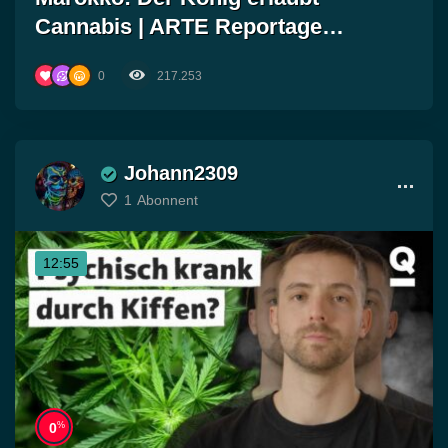
Cannabis | ARTE Reportage
Reuploa…
0
217.253
Johann2309
1
Abonnent
12:55
%
0