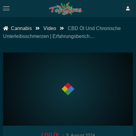
Cannabis
Video
CBD Öl Und Chronische
Unterleibsschmerzen | Erfahrungsberich…
00:00
10:46
15
Video-
CBD ÖL
9. August 2024