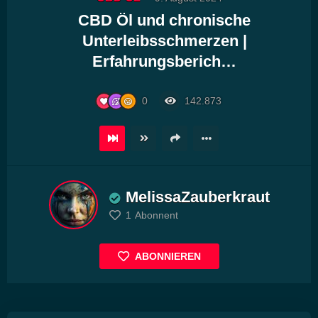
Player
CBD Öl und chronische
Unterleibsschmerzen |
Erfahrungsberich…
0
142.873
MelissaZauberkraut
1
Abonnent
ABONNIEREN