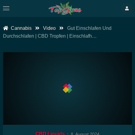
Cannabis
Video
Gut Einschlafen Und
Durchschlafen | CBD Tropfen | Einschlafh…
00:00
12:37
15
Video-
CBD Liquids
8. August 2024