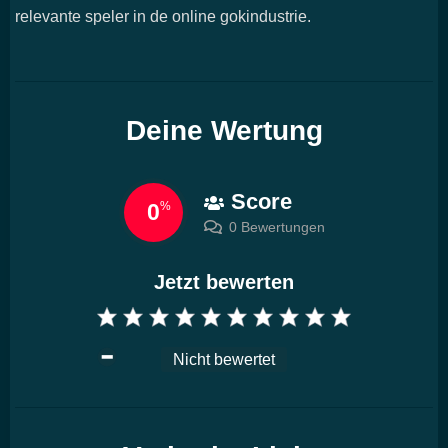
relevante speler in de online gokindustrie.
Deine Wertung
Score
0
%
0 Bewertungen
Jetzt bewerten
Nicht bewertet