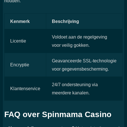
houden.
Kenmerk
Beschrijving
Voldoet aan de regelgeving
Licentie
voor veilig gokken.
Geavanceerde SSL-technologie
Encryptie
voor gegevensbescherming.
24/7 ondersteuning via
Klantenservice
meerdere kanalen.
FAQ over Spinmama Casino