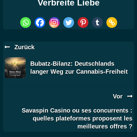
Verbreite Liebe
Zurück
Bubatz-Bilanz: Deutschlands
langer Weg zur Cannabis-Freiheit
Vor
Savaspin Casino ou ses concurrents :
quelles plateformes proposent les
meilleures offres ?