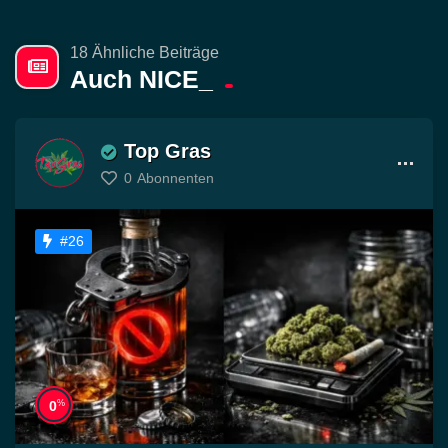
18 Ähnliche Beiträge
Auch NICE_
Top Gras
0
Abonnenten
#26
%
0