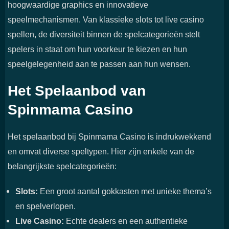
hoogwaardige graphics en innovatieve
speelmechanismen. Van klassieke slots tot live casino
spellen, de diversiteit binnen de spelcategorieën stelt
spelers in staat om hun voorkeur te kiezen en hun
speelgelegenheid aan te passen aan hun wensen.
Het Spelaanbod van
Spinmama Casino
Het spelaanbod bij Spinmama Casino is indrukwekkend
en omvat diverse speltypen. Hier zijn enkele van de
belangrijkste spelcategorieën:
Slots:
Een groot aantal gokkasten met unieke thema’s
en spelverlopen.
Live Casino:
Echte dealers en een authentieke