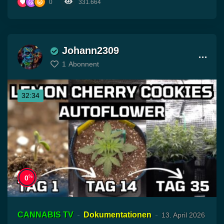
0
331.664
Johann2309
1
Abonnent
32:34
%
0
CANNABIS TV
Dokumentationen
13. April 2026