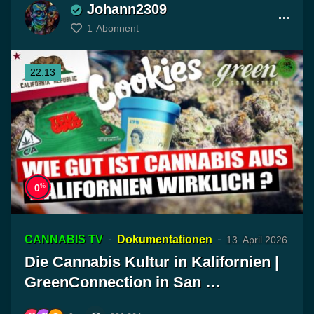
Johann2309
1
Abonnent
22:13
%
0
CANNABIS TV
Dokumentationen
13. April 2026
Die Cannabis Kultur in Kalifornien |
GreenConnection in San …