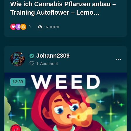
Wie ich Cannabis Pflanzen anbau –
Training Autoflower – Lemo…
0
618.070
Johann2309
1
Abonnent
12:33
%
0