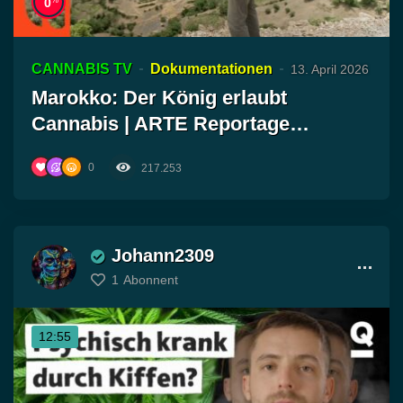
0
CANNABIS TV
Dokumentationen
13. April 2026
Marokko: Der König erlaubt
Cannabis | ARTE Reportage
Reuploa…
0
217.253
Johann2309
1
Abonnent
12:55