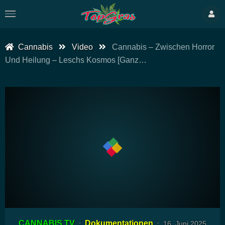
Cannabis
Video
Cannabis – Zwischen Horror
Und Heilung – Leschs Kosmos [Ganz…
00:00
29:37
15
Video-
CANNABIS TV
Dokumentationen
16. Juni 2025