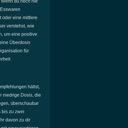
. Wenn du noch nie
s Esswaren
 oder eine mittlere
er verstehst, wie
n, um eine positive
 eine Überdosis
ganisation für
rheit
mpfehlungen hältst,
r niedrige Dosis, die
iegen, überschaubar
s bis zu zwei
hr davon zu dir
mit einer niedrigen