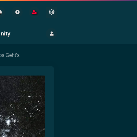
nity
os Geht’s
ng
en
Gesundheit