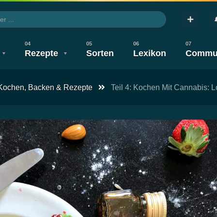
Rezepte
Sorten
Lexikon
Commu
Kochen, Backen & Rezepte
Teil 4: Kochen Mit Cannabis: L
te
V
Legalisierung
Wirkung & Nebenwirkung
Gesundheit
Legalisierung
Wirkung & Nebenwirku
Neuigkeit
Anbauen
Konsum