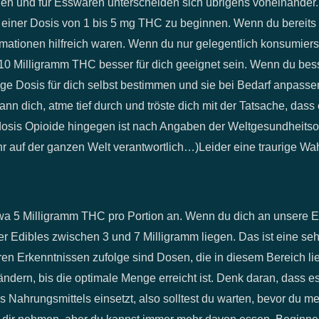
hen und für Esswaren unterscheiden sich übrigens voneinander
mit einer Dosis von 1 bis 5 mg THC zu beginnen. Wenn du bereit
rmationen hilfreich waren. Wenn du nur gelegentlich konsumierst
 10 Milligramm THC besser für dich geeignet sein. Wenn du bess
tige Dosis für dich selbst bestimmen und sie bei Bedarf anpasse
nn dich, atme tief durch und tröste dich mit der Tatsache, dass
dosis Opioide hingegen ist nach Angaben der Weltgesundheitsor
r auf der ganzen Welt verantwortlich…)Leider eine traurige Wah
wa 5 Milligramm THC pro Portion an. Wenn du dich an unsere E
er Edibles zwischen 3 und 7 Milligramm liegen. Das ist eine seh
ren Erkenntnissen zufolge sind Dosen, die in diesem Bereich l
rändern, bis die optimale Menge erreicht ist. Denk daran, dass e
 Nahrungsmittels einsetzt, also solltest du warten, bevor du me
 dir nehmen, aber du kannst immer mehr davon essen. Beginne 