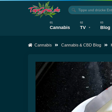
Cannabis
TV
Blog
Cannabis
Cannabis & CBD Blog
Alle Artikel
Kochen, Backen & Rezep
Alle Videos
CBD T