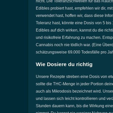
nicht. Die Toleranzschwellen für das Rauc
Edibles probiert hast, empfehlen wir dir, 
verwendet hast, hoffen wir, dass diese Info
Toleranz hast, könnte eine Dosis von 5 bis
Edibles auf dich wirken, kannst du die rich
und risikofreie Erfahrung zu machen. Entspa
Cannabis noch nie tödlich war. (Eine Über
schätzungsweise 69.000 Todesfälle pro Jah
Wie Dosiere du richtig
Unsere Rezepte streben eine Dosis von et
sollte die THC-Menge in jeder Portion dein
auch als Mikrodosis bezeichnet wird. Unse
und lassen sich leicht kontrollieren und ve
Stunden dauern kann, bis die Wirkung eines
nimmst. Du kannst nie weniger Nahrung zu