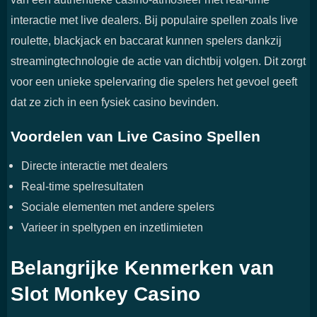
interactie met live dealers. Bij populaire spellen zoals live
roulette, blackjack en baccarat kunnen spelers dankzij
streamingtechnologie de actie van dichtbij volgen. Dit zorgt
voor een unieke spelervaring die spelers het gevoel geeft
dat ze zich in een fysiek casino bevinden.
Voordelen van Live Casino Spellen
Directe interactie met dealers
Real-time spelresultaten
Sociale elementen met andere spelers
Varieer in speltypen en inzetlimieten
Belangrijke Kenmerken van
Slot Monkey Casino