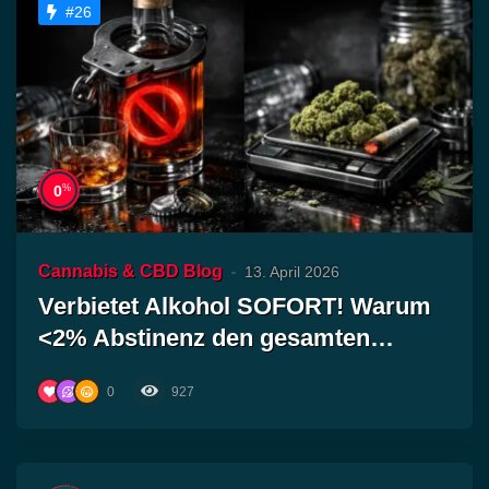
#26
%
0
Cannabis & CBD Blog
13. April 2026
Verbietet Alkohol SOFORT! Warum
<2% Abstinenz den gesamten
Cannabismarkt neutralisiert
0
927