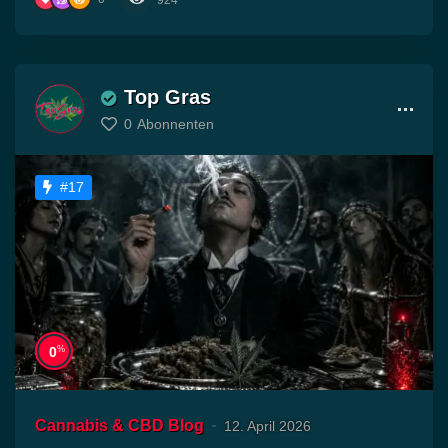
Einnahme für dein Wohlbefinden!
Top Gras
0
Abonnenten
#17
%
0
Cannabis & CBD Blog
12. April 2026