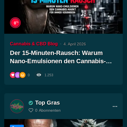
%
0
Cannabis & CBD Blog
4. April 2026
Der 15-Minuten-Rausch: Warum
Nano-Emulsionen den Cannabis-
Markt für immer verändern
0
1.253
Top Gras
0
Abonnenten