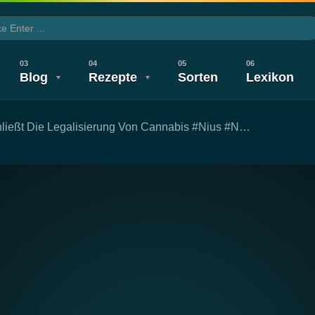
Blog
Rezepte
Sorten
Lexikon
ließt Die Legalisierung Von Cannabis #nius #n…
CBD TV
Wirkung & Nebenwirkung
Legalisierung
Legalisierung
Gesundheit
Neuigkeiten
Wirkung & 