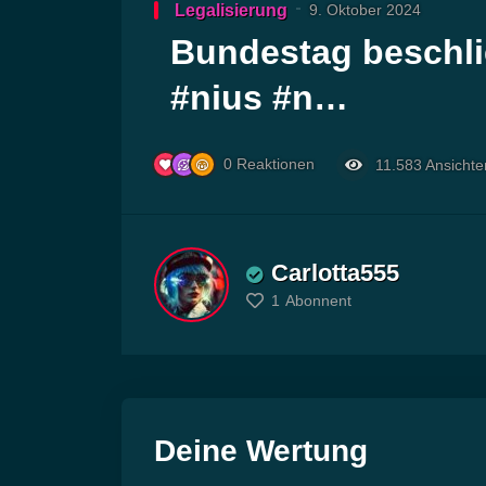
Legalisierung
Player
9. Oktober 2024
Bundestag beschli
#nius #n…
0
Reaktionen
11.583
Ansichte
Carlotta555
1
Abonnent
Deine Wertung