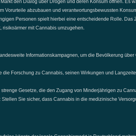
er Markt den Dialog über Drogen und deren Konsum öffnen. Es wä
, um Vorurteile abzubauen und verantwortungsbewussten Konsum
gen Personen spielt hierbei eine entscheidende Rolle. Das Ziel
ist, risikoärmer mit Cannabis umzugehen.
e landesweite Informationskampagnen, um die Bevölkerung übe
e die Forschung zu Cannabis, seinen Wirkungen und Langzeitef
 strenge Gesetze, die den Zugang von Minderjährigen zu Canna
:
Stellen Sie sicher, dass Cannabis in die medizinische Versorgu