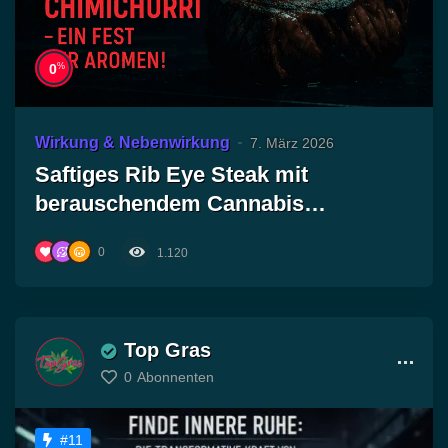
%
0
Wirkung & Nebenwirkung
7. März 2026
Saftiges Rib Eye Steak mit
berauschendem Cannabis
Chimichurri – Ein Fest der Aromen!
0
1.120
Top Gras
0
Abonnenten
#11