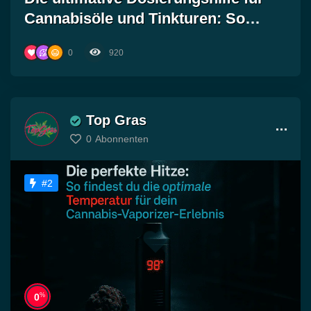
Cannabisöle und Tinkturen: So
findest du die perfekte orale
0
920
Einnahme für dein Wohlbefinden!
Top Gras
0
Abonnenten
#2
%
0