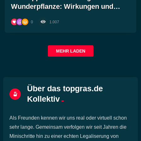
Wunderpflanze: Wirkungen und
Nebenwirkungen von Cannabis im
0
1.007
Fokus!
MEHR LADEN
Über das topgras.de
Kollektiv
Als Freunden kennen wir uns real oder virtuell schon
sehr lange. Gemeinsam verfolgen wir seit Jahren die
Minischritte hin zu einer echten Legaliserung von