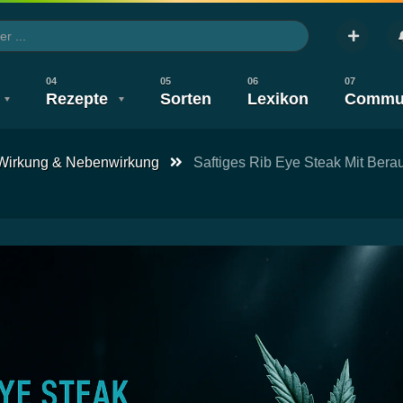
Rezepte
Sorten
Lexikon
Commu
Wirkung & Nebenwirkung
Saftiges Rib Eye Steak Mit Be
te
V
Legalisierung
Wirkung & Nebenwirkung
Gesundheit
Legalisierung
Wirkung & Nebenwirku
Neuigkeit
Anbauen
Konsum