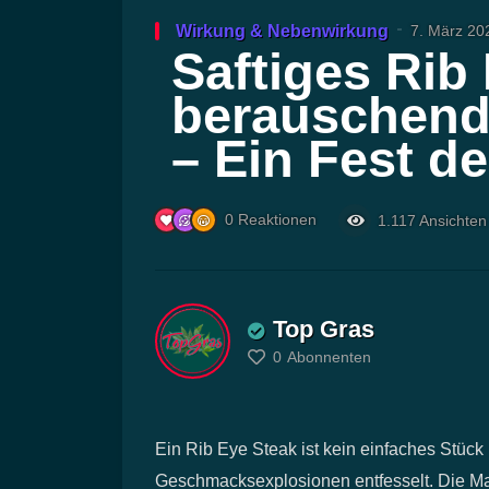
Wirkung & Nebenwirkung
7. März 20
Saftiges Rib
berauschend
– Ein Fest d
0
Reaktionen
1.117
Ansichten
Top Gras
0
Abonnenten
Ein Rib Eye Steak ist kein einfaches Stück F
Geschmacksexplosionen entfesselt. Die Ma