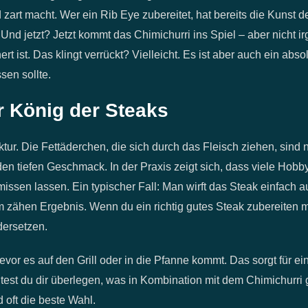
d zart macht. Wer ein Rib Eye zubereitet, hat bereits die Kunst d
Und jetzt? Jetzt kommt das Chimichurri ins Spiel – aber nicht i
 ist. Das klingt verrückt? Vielleicht. Es ist aber auch ein abso
en sollte.
r König der Steaks
ur. Die Fettäderchen, die sich durch das Fleisch ziehen, sind ni
 den tiefen Geschmack. In der Praxis zeigt sich, dass viele Hob
issen lassen. Ein typischer Fall: Man wirft das Steak einfach au
 zähen Ergebnis. Wenn du ein richtig gutes Steak zubereiten mö
dersetzen.
or es auf den Grill oder in die Pfanne kommt. Das sorgt für e
test du dir überlegen, was in Kombination mit dem Chimichurri 
 oft die beste Wahl.