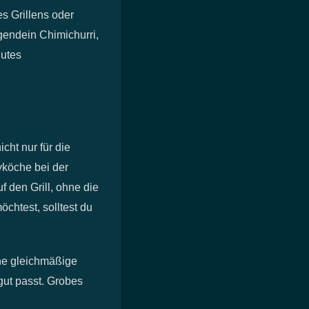
es Grillens oder
rgendein Chimichurri,
lutes
cht nur für die
byköche bei der
f den Grill, ohne die
chtest, solltest du
ine gleichmäßige
gut passt. Grobes