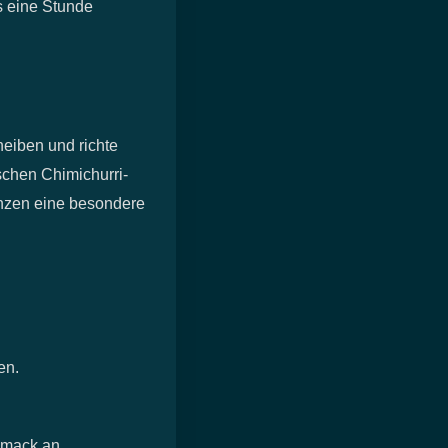
s eine Stunde
heiben und richte
schen Chimichurri-
anzen eine besondere
en.
hmack an.