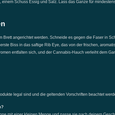
n, einem Schuss Essig und Salz. Lass das Ganze für mindesten
en
m Brett angerichtet werden. Schneide es gegen die Faser in Sc
rste Biss in das saftige Rib Eye, das von der frischen, aromati
e Aromen entfalten sich, und der Cannabis-Hauch verleiht dem G
dukte legal sind und die geltenden Vorschriften beachtet werd
n?
inne mit einer kleinen Menge und passe sie nach deinem Gesc