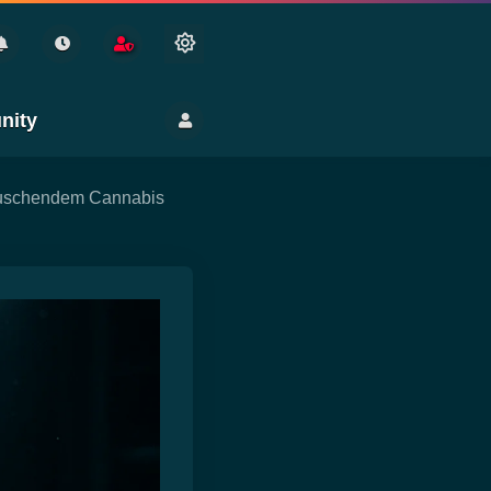
nity
rauschendem Cannabis
ng
en
Gesundheit