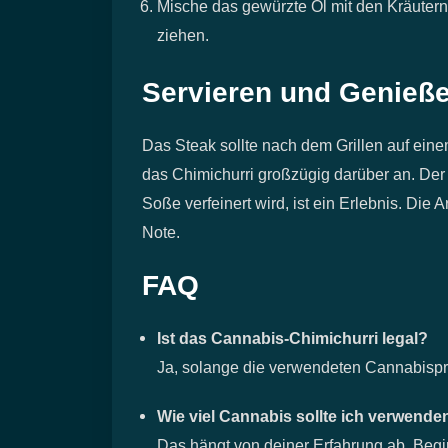
Mische das gewürzte Öl mit den Kräuter
ziehen.
Servieren und Genieß
Das Steak sollte nach dem Grillen auf eine
das Chimichurri großzügig darüber an. Der e
Soße verfeinert wird, ist ein Erlebnis. Di
Note.
FAQ
Ist das Cannabis-Chimichurri legal?
Ja, solange die verwendeten Cannabispro
Wie viel Cannabis sollte ich verwende
Das hängt von deiner Erfahrung ab. Beg