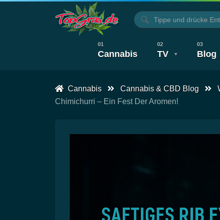
Cannabis
TV
Blog
Cannabis
Cannabis & CBD Blog
Alle Artikel
Kochen, Backen & Rezep
Alle Videos
CBD T
Chimichurri – Ein Fest Der Aromen!