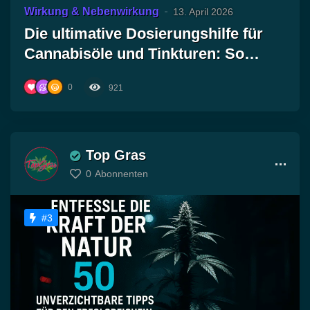
Wirkung & Nebenwirkung
13. April 2026
Die ultimative Dosierungshilfe für
Cannabisöle und Tinkturen: So
findest du die perfekte orale
0
921
Einnahme für dein Wohlbefinden!
Top Gras
0
Abonnenten
#3