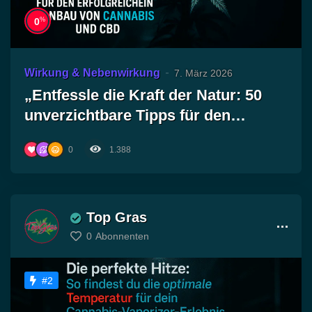
%
0
Wirkung & Nebenwirkung
7. März 2026
„Entfessle die Kraft der Natur: 50
unverzichtbare Tipps für den
erfolgreichen Anbau von Cannabis
0
1.388
und CBD!“
Top Gras
0
Abonnenten
#2