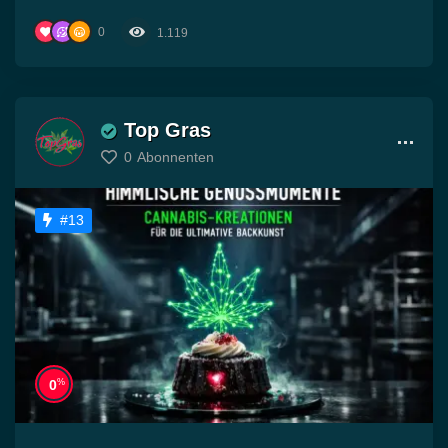
Angststörungen und Panikattacken“
0
1.119
Top Gras
0
Abonnenten
#13
%
0