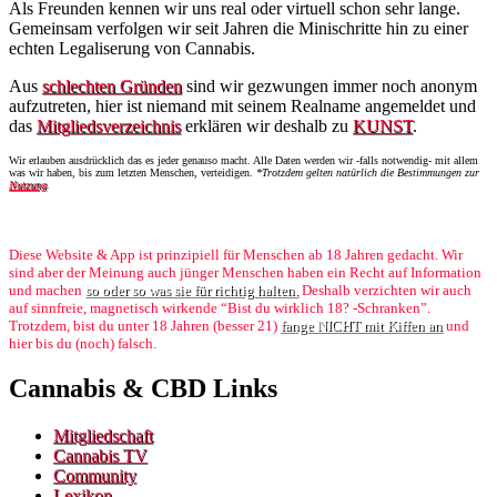
Als Freunden kennen wir uns real oder virtuell schon sehr lange.
Gemeinsam verfolgen wir seit Jahren die Minischritte hin zu einer
echten Legaliserung von Cannabis.
Aus
schlechten Gründen
sind wir gezwungen immer noch anonym
aufzutreten, hier ist niemand mit seinem Realname angemeldet und
das
Mitgliedsverzeichnis
erklären wir deshalb zu
KUNST
.
Wir erlauben ausdrücklich das es jeder genauso macht. Alle Daten werden wir -falls notwendig- mit allem
was wir haben, bis zum letzten Menschen, verteidigen.
*Trotzdem gelten natürlich die Bestimmungen zur
Nutzung
.
Diese Website & App ist prinzipiell für Menschen ab 18 Jahren gedacht. Wir
sind aber der Meinung auch jünger Menschen haben ein Recht auf Information
und machen
so oder so was sie für richtig halten.
Deshalb verzichten wir auch
auf sinnfreie, magnetisch wirkende “Bist du wirklich 18? -Schranken”.
Trotzdem, bist du unter 18 Jahren (besser 21)
fange NICHT mit Kiffen an
und
hier bis du (noch) falsch.
Cannabis & CBD Links
Mitgliedschaft
Cannabis TV
Community
Lexikon