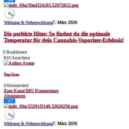
0
%
Wirkung & Nebenwirkung
7. März 2026
Die perfekte Hitze: So findest du die optimale
Temperatur für dein Cannabis-Vaporizer-Erlebnis!
0
Reaktionen
810
Ansichten
Top Gras
0
Abonnenten
Zum Kanal
BIO
Kommentare
Abonnieren
#7
0
%
Wirkung & Nebenwirkung
7. März 2026