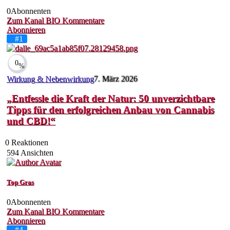
0
Abonnenten
Zum Kanal
BIO
Kommentare
Abonnieren
#1
0
%
Wirkung & Nebenwirkung
7. März 2026
„Entfessle die Kraft der Natur: 50 unverzichtbare
Tipps für den erfolgreichen Anbau von Cannabis
und CBD!“
0
Reaktionen
594
Ansichten
Top Gras
0
Abonnenten
Zum Kanal
BIO
Kommentare
Abonnieren
#4