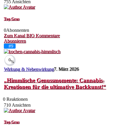
755
Ansichten
Top Gras
0
Abonnenten
Zum Kanal
BIO
Kommentare
Abonnieren
#9
0
%
Wirkung & Nebenwirkung
7. März 2026
„Himmlische Genussmomente: Cannabis-
Kreationen für die ultimative Backkunst!“
0
Reaktionen
710
Ansichten
Top Gras