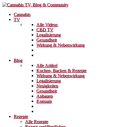
Cannabis
TV
Alle Videos
CBD TV
Legalisierung
Gesundheit
Wirkung & Nebenwirkung
Blog
Alle Artikel
Kochen, Backen & Rezepte
Wirkung & Nebenwirkung
Legalisierung
Neuigkeiten
Gesundheit
Anbauen
Konsum
Rezepte
Alle Rezepte
Rezept veröffentlichen