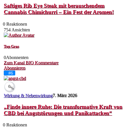
Saftiges Rib Eye Steak mit berauschendem
Cannabis Chimichurri – Ein Fest der Aromen!
0
Reaktionen
754
Ansichten
Top Gras
0
Abonnenten
Zum Kanal
BIO
Kommentare
Abonnieren
#6
0
%
Wirkung & Nebenwirkung
7. März 2026
„Finde innere Ruhe: Die transformative Kraft von
CBD bei Angststörungen und Panikattacken“
0
Reaktionen