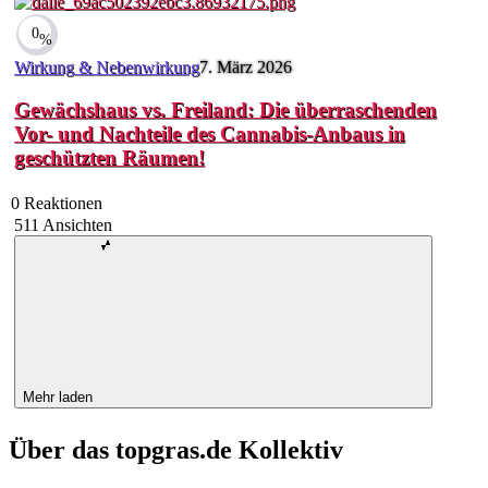
0
%
Wirkung & Nebenwirkung
7. März 2026
Gewächshaus vs. Freiland: Die überraschenden
Vor- und Nachteile des Cannabis-Anbaus in
geschützten Räumen!
0
Reaktionen
511
Ansichten
Mehr laden
Über das topgras.de Kollektiv