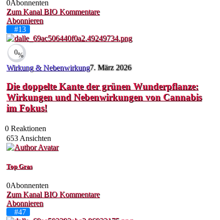
0
Abonnenten
Zum Kanal
BIO
Kommentare
Abonnieren
#13
0
%
Wirkung & Nebenwirkung
7. März 2026
Die doppelte Kante der grünen Wunderpflanze:
Wirkungen und Nebenwirkungen von Cannabis
im Fokus!
0
Reaktionen
653
Ansichten
Top Gras
0
Abonnenten
Zum Kanal
BIO
Kommentare
Abonnieren
#47