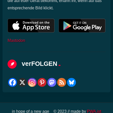
die auf euer Gerät bekommt, erfahrt Ihr, wenn auf das
entsprechende Bild klickt.
Mastodon
Anzeige
×
verFOLGEN
in hope of a new age _ © 2023 // made by
PWA.ist