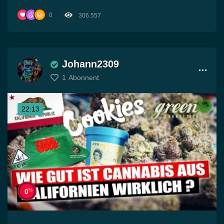
0
306.557
Johann2309
1
Abonnent
22:13
%
0