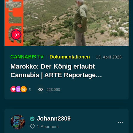
%
0
CANNABIS TV
Dokumentationen
13. April 2026
Marokko: Der König erlaubt
Cannabis | ARTE Reportage
Reuploa…
0
223.063
Johann2309
1
Abonnent