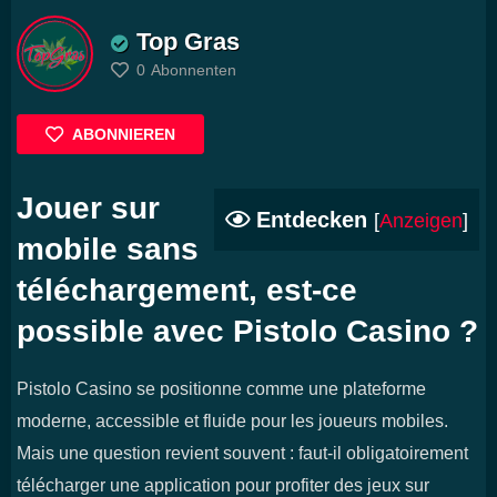
Top Gras
0
Abonnenten
ABONNIEREN
Jouer sur
Entdecken
[
Anzeigen
]
mobile sans
téléchargement, est-ce
possible avec Pistolo Casino ?
Pistolo Casino se positionne comme une plateforme
moderne, accessible et fluide pour les joueurs mobiles.
Mais une question revient souvent : faut-il obligatoirement
télécharger une application pour profiter des jeux sur