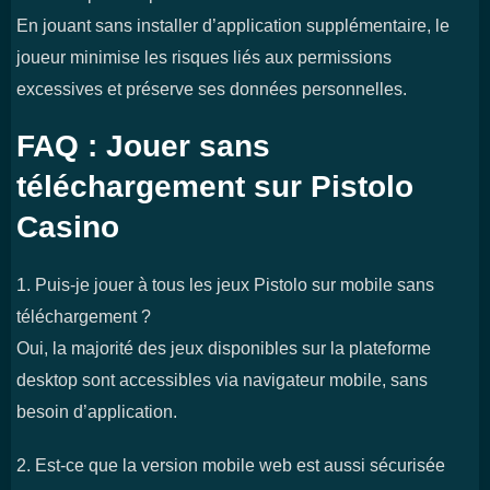
En jouant sans installer d’application supplémentaire, le
joueur minimise les risques liés aux permissions
excessives et préserve ses données personnelles.
FAQ : Jouer sans
téléchargement sur Pistolo
Casino
1. Puis-je jouer à tous les jeux Pistolo sur mobile sans
téléchargement ?
Oui, la majorité des jeux disponibles sur la plateforme
desktop sont accessibles via navigateur mobile, sans
besoin d’application.
2. Est-ce que la version mobile web est aussi sécurisée