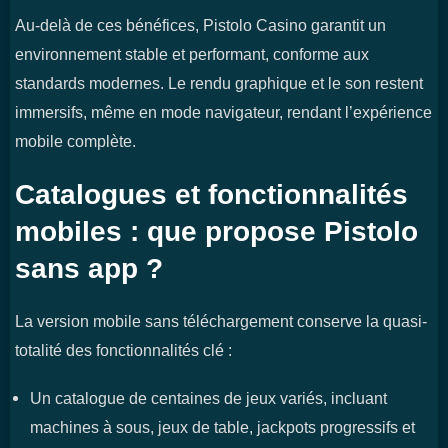
Au-delà de ces bénéfices, Pistolo Casino garantit un
environnement stable et performant, conforme aux
standards modernes. Le rendu graphique et le son restent
immersifs, même en mode navigateur, rendant l’expérience
mobile complète.
Catalogues et fonctionnalités
mobiles : que propose Pistolo
sans app ?
La version mobile sans téléchargement conserve la quasi-
totalité des fonctionnalités clé :
Un catalogue de centaines de jeux variés, incluant
machines à sous, jeux de table, jackpots progressifs et