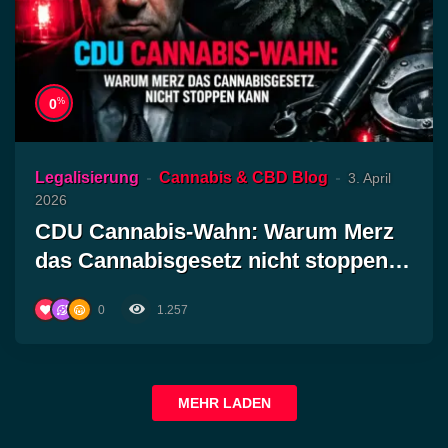
%
0
Legalisierung
Cannabis & CBD Blog
3. April
2026
CDU Cannabis-Wahn: Warum Merz
das Cannabisgesetz nicht stoppen
kann – und es trotzdem versucht
0
1.257
MEHR LADEN