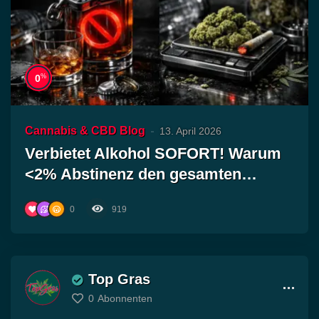
%
0
Cannabis & CBD Blog
13. April 2026
Verbietet Alkohol SOFORT! Warum
<2% Abstinenz den gesamten
Cannabismarkt neutralisiert
0
919
Top Gras
0
Abonnenten