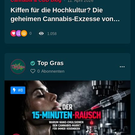
Cannabis & CBD Blog
11. April 2026
Kiffen für die Hochkultur? Die
geheimen Cannabis-Exzesse von
Richard Wagner und Kaiserin Sissi
0
1.058
Top Gras
0
Abonnenten
#8