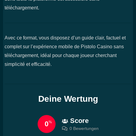
téléchargement.
Avec ce format, vous disposez d’un guide clair, factuel et
complet sur l’expérience mobile de Pistolo Casino sans
téléchargement, idéal pour chaque joueur cherchant
simplicité et efficacité.
Deine Wertung
Score
0
%
0 Bewertungen