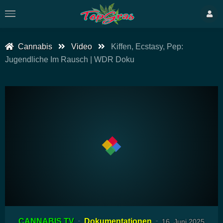
Cannabis
Video
Kiffen, Ecstasy, Pep:
Jugendliche Im Rausch | WDR Doku
00:00
29:09
15
Video-
CANNABIS TV
Dokumentationen
16. Juni 2025