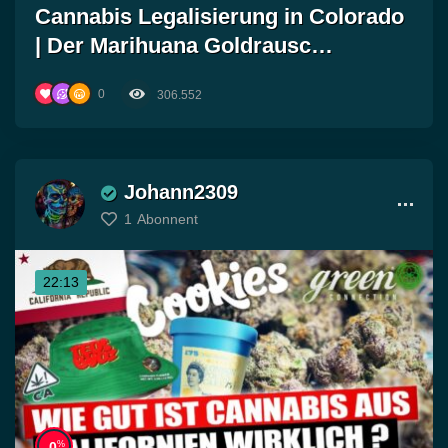
Cannabis Legalisierung in Colorado
| Der Marihuana Goldrausc…
0
306.552
Johann2309
1
Abonnent
22:13
%
0