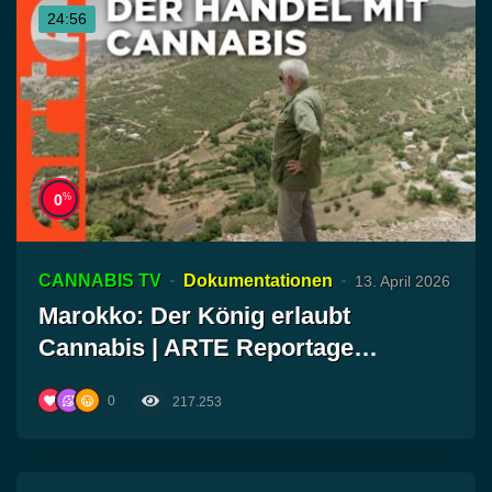
24:56
%
0
CANNABIS TV
Dokumentationen
13. April 2026
Marokko: Der König erlaubt
Cannabis | ARTE Reportage
Reuploa…
0
217.253