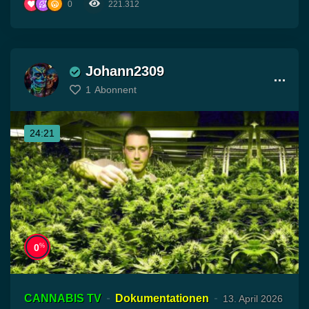
0
221.312
Johann2309
1
Abonnent
24:21
%
0
CANNABIS TV
Dokumentationen
13. April 2026