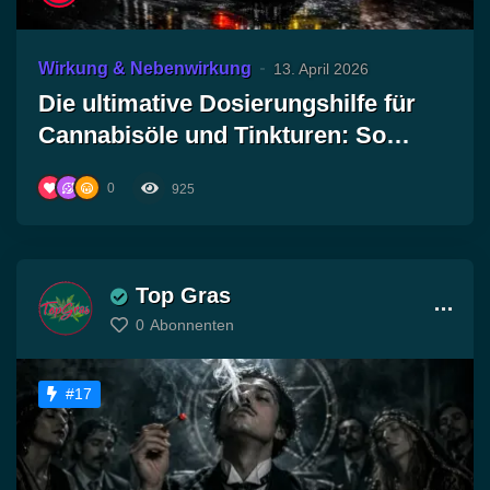
Wirkung & Nebenwirkung
13. April 2026
Die ultimative Dosierungshilfe für
Cannabisöle und Tinkturen: So
findest du die perfekte orale
0
925
Einnahme für dein Wohlbefinden!
Top Gras
0
Abonnenten
#17