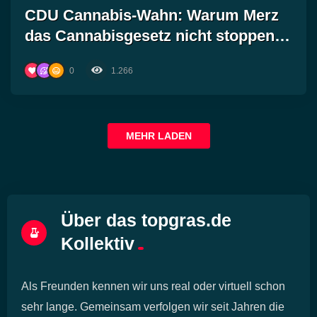
CDU Cannabis-Wahn: Warum Merz
das Cannabisgesetz nicht stoppen
kann – und es trotzdem versucht
0
1.266
MEHR LADEN
Über das topgras.de
Kollektiv
Als Freunden kennen wir uns real oder virtuell schon
sehr lange. Gemeinsam verfolgen wir seit Jahren die