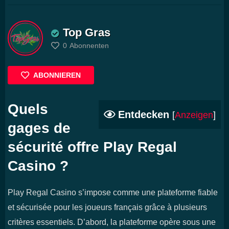
Top Gras
0
Abonnenten
ABONNIEREN
Quels
Entdecken
[
Anzeigen
]
gages de
sécurité offre Play Regal
Casino ?
Play Regal Casino s’impose comme une plateforme fiable
et sécurisée pour les joueurs français grâce à plusieurs
critères essentiels. D’abord, la plateforme opère sous une