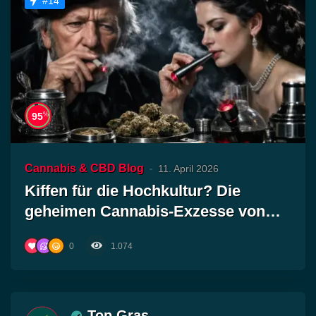
#14
%
95
Cannabis & CBD Blog
11. April 2026
Kiffen für die Hochkultur? Die
geheimen Cannabis-Exzesse von
Richard Wagner und Kaiserin Sissi
0
1.074
Top Gras