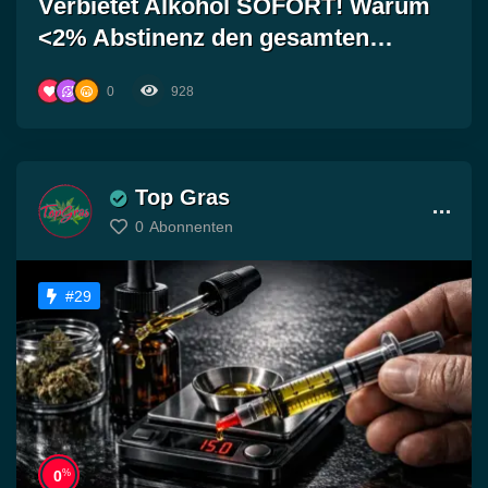
Verbietet Alkohol SOFORT! Warum
<2% Abstinenz den gesamten
Cannabismarkt neutralisiert
0
928
Top Gras
0
Abonnenten
#29
%
0