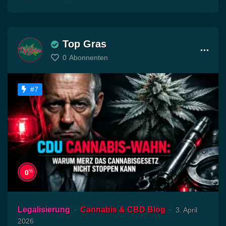
Top Gras
0
Abonnenten
#7
%
0
Legalisierung
Cannabis & CBD Blog
3. April
2026