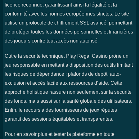
licence reconnue, garantissant ainsi la légalité et la
conformité avec les normes européennes strictes. Le site
utilise un protocole de chiffrement SSL avancé, permettant
de protéger toutes les données personnelles et financières
des joueurs contre tout accès non autorisé.
Outre la sécurité technique, Play Regal Casino prône un
jeu responsable en mettant à disposition des outils limitant
les risques de dépendance : plafonds de dépôt, auto-
exclusion et accès facile aux ressources d’aide. Cette
approche holistique rassure non seulement sur la sécurité
des fonds, mais aussi sur la santé globale des utilisateurs.
Enfin, le recours à des fournisseurs de jeux réputés
garantit des sessions équitables et transparentes.
Pour en savoir plus et tester la plateforme en toute