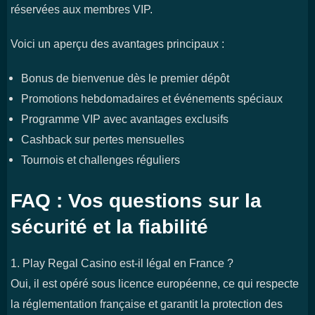
réservées aux membres VIP.
Voici un aperçu des avantages principaux :
Bonus de bienvenue dès le premier dépôt
Promotions hebdomadaires et événements spéciaux
Programme VIP avec avantages exclusifs
Cashback sur pertes mensuelles
Tournois et challenges réguliers
FAQ : Vos questions sur la
sécurité et la fiabilité
1. Play Regal Casino est-il légal en France ?
Oui, il est opéré sous licence européenne, ce qui respecte
la réglementation française et garantit la protection des