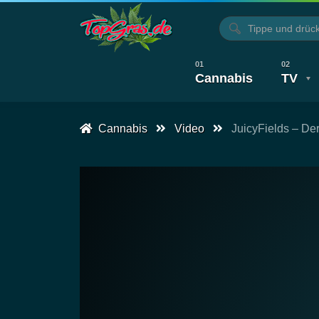
Cannabis
TV
Cannabis
Video
JuicyFields – De
Alle Artikel
Kochen, Backen & Rezepte
Alle Videos