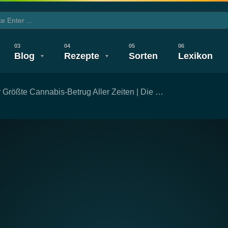
Blog
Rezepte
Sorten
Lexikon
r Größte Cannabis-Betrug Aller Zeiten | Die …
CBD TV
Wirkung & Nebenwirkung
Legalisierung
Legalisierung
Gesundheit
Neuigkeiten
Wirkung & 