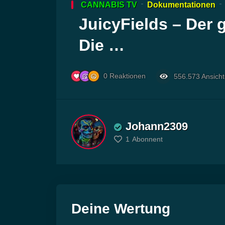
CANNABIS TV
Dokumentationen
Player
JuicyFields – Der 
Die …
0
Reaktionen
556.573
Ansich
Johann2309
1
Abonnent
Deine Wertung