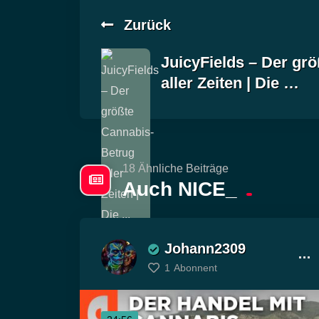
Zurück
JuicyFields – Der gr
aller Zeiten | Die …
18 Ähnliche Beiträge
Auch NICE_
Johann2309
1
Abonnent