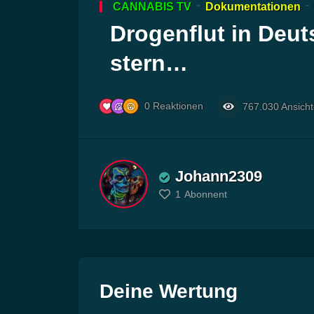
CANNABIS TV
Dokumentationen
Player
Drogenflut in Deuts
stern…
0
Reaktionen
767.030
Ansich
Johann2309
1
Abonnent
Deine Wertung