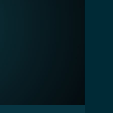
59:35
15