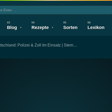
Blog
Rezepte
Sorten
Lexikon
tschland: Polizei & Zoll Im Einsatz | Stern…
CBD TV
Wirkung & Nebenwirkung
Legalisierung
Legalisierung
Gesundheit
Neuigkeiten
Wirkung & 