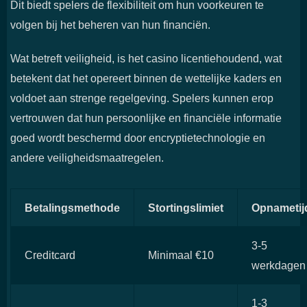
Dit biedt spelers de flexibiliteit om hun voorkeuren te
volgen bij het beheren van hun financiën.
Wat betreft veiligheid, is het casino licentiehoudend, wat
betekent dat het opereert binnen de wettelijke kaders en
voldoet aan strenge regelgeving. Spelers kunnen erop
vertrouwen dat hun persoonlijke en financiële informatie
goed wordt beschermd door encryptietechnologie en
andere veiligheidsmaatregelen.
Betalingsmethode
Stortingslimiet
Opnametij
3-5
Creditcard
Minimaal €10
werkdagen
1-3