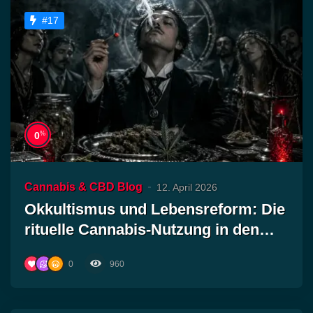
#17
%
0
Cannabis & CBD Blog
12. April 2026
Okkultismus und Lebensreform: Die
rituelle Cannabis-Nutzung in den
Geheimzirkeln der Weimarer
0
960
Republik