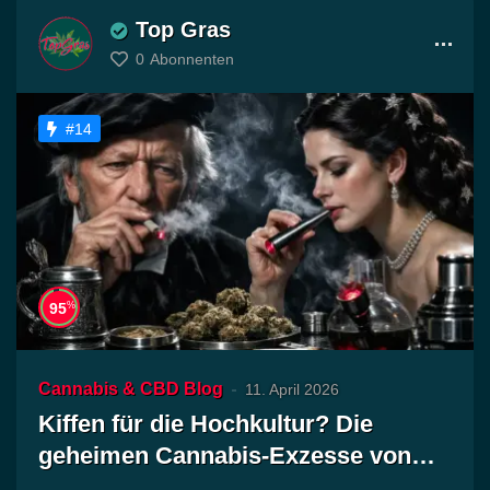
Top Gras
0
Abonnenten
#14
%
95
Cannabis & CBD Blog
11. April 2026
Kiffen für die Hochkultur? Die
geheimen Cannabis-Exzesse von
Richard Wagner und Kaiserin Sissi