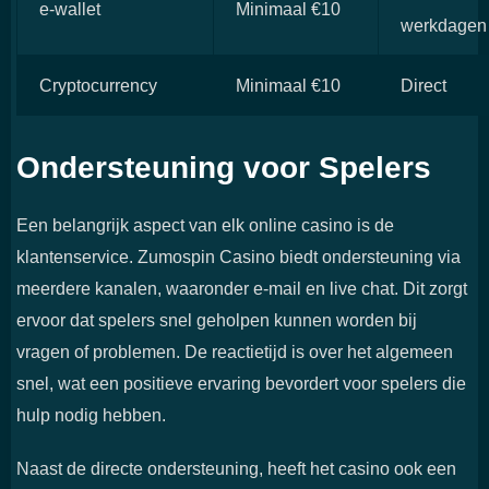
e-wallet
Minimaal €10
werkdagen
Cryptocurrency
Minimaal €10
Direct
Ondersteuning voor Spelers
Een belangrijk aspect van elk online casino is de
klantenservice. Zumospin Casino biedt ondersteuning via
meerdere kanalen, waaronder e-mail en live chat. Dit zorgt
ervoor dat spelers snel geholpen kunnen worden bij
vragen of problemen. De reactietijd is over het algemeen
snel, wat een positieve ervaring bevordert voor spelers die
hulp nodig hebben.
Naast de directe ondersteuning, heeft het casino ook een