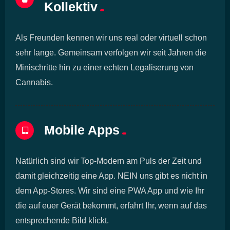
Kollektiv
Als Freunden kennen wir uns real oder virtuell schon
sehr lange. Gemeinsam verfolgen wir seit Jahren die
Minischritte hin zu einer echten Legaliserung von
Cannabis.
Mobile Apps
Natürlich sind wir Top-Modern am Puls der Zeit und
damit gleichzeitig eine App. NEIN uns gibt es nicht in
dem App-Stores. Wir sind eine PWA App und wie Ihr
die auf euer Gerät bekommt, erfahrt Ihr, wenn auf das
entsprechende Bild klickt.