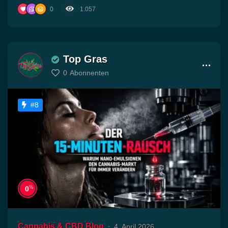
0
1.057
Top Gras
0
Abonnenten
#8
%
0
Cannabis & CBD Blog
4. April 2026