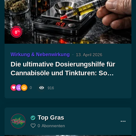
%
0
Wirkung & Nebenwirkung
13. April 2026
Die ultimative Dosierungshilfe für
Cannabisöle und Tinkturen: So
findest du die perfekte orale
0
916
Einnahme für dein Wohlbefinden!
Top Gras
0
Abonnenten