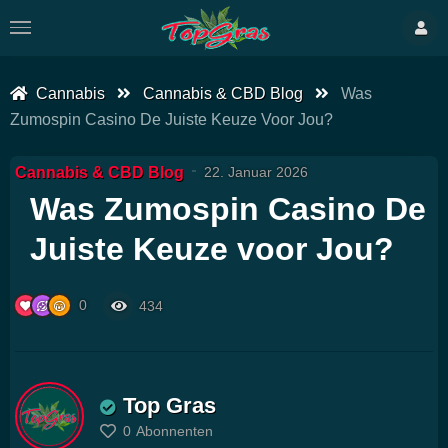
Cannabis
Cannabis & CBD Blog
Was
Zumospin Casino De Juiste Keuze Voor Jou?
Cannabis & CBD Blog
22. Januar 2026
Was Zumospin Casino De
Juiste Keuze voor Jou?
0
434
Top Gras
0
Abonnenten