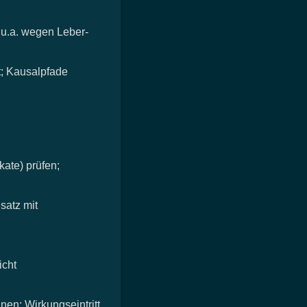
u.a. wegen Leber‑
; Kausalpfade
kate) prüfen;
satz mit
icht
nen; Wirkungseintritt