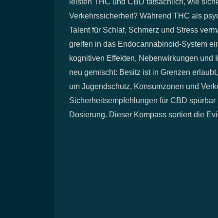
leisten THC und CBD tatsächlich, wie siche
Verkehrssicherheit? Während THC als psych
Talent für Schlaf, Schmerz und Stress verma
greifen in das Endocannabinoid-System ein,
kognitiven Effekten, Nebenwirkungen und In
neu gemischt: Besitz ist in Grenzen erlaubt
um Jugendschutz, Konsumzonen und Verkehrs
Sicherheitsempfehlungen für CBD spürbar na
Dosierung. Dieser Kompass sortiert die Evi