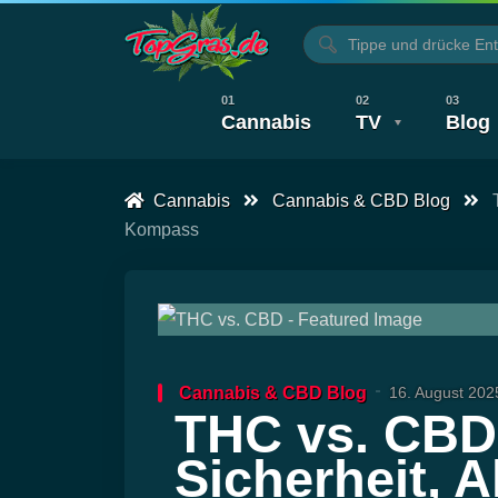
Cannabis
TV
Blog
Cannabis
Cannabis & CBD Blog
Alle Artikel
Kochen, Backen & Rezep
Alle Videos
CBD T
Kompass
Cannabis & CBD Blog
16. August 202
THC vs. CBD
Sicherheit, A