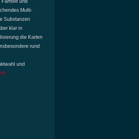
, Familie und
schendes Multi-
ide Substanzen
ber klar in
isierung die Karten
 insbesondere rund
duktwahl und
nih