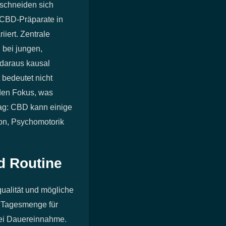
rschneiden sich
/CBD‑Präparate in
iert. Zentrale
 bei jungen,
 daraus kausal
 bedeutet nicht
 den Fokus, was
tag: CBD kann einige
ion, Psychomotorik
nd Routine
ualität und mögliche
 Tagesmenge für
bei Dauereinnahme.