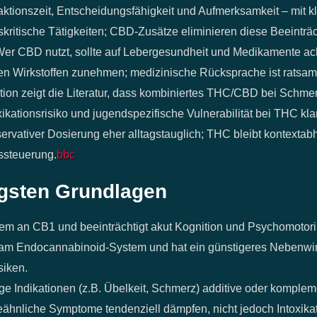
aktionszeit, Entscheidungsfähigkeit und Aufmerksamkeit – mit k
skritische Tätigkeiten; CBD‑Zusätze eliminieren diese Beeinträ
 Wer CBD nutzt, sollte auf Lebergesundheit und Medikamente ac
ren Wirkstoffen zunehmen; medizinische Rücksprache ist ratsam
ion zeigt die Literatur, dass kombiniertes THC/CBD bei Schmer
ikationsrisiko und jugendspezifische Vulnerabilität bei THC kla
servativer Dosierung eher alltagstauglich; THC bleibt kontextab
ssteuerung.
bbc
igsten Grundlagen
llem an CB1 und beeinträchtigt akut Kognition und Psychomotori
s am Endocannabinoid‑System und hat ein günstigeres Nebenwir
siken.
 Indikationen (z.B. Übelkeit, Schmerz) additive oder kompleme
nliche Symptome tendenziell dämpfen, nicht jedoch Intoxikat