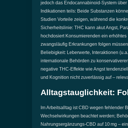
jedoch das Endocannabinoid-System über al
Indikationen teils: Beide Substanzen kön
Studien Vorteile zeigen, während die konkr
Sicherheitslinie: THC kann akut Angst, Par
hochdosiert Konsumierenden ein erhöhtes R
zwangsläufig Erkrankungen folgen müssen. C
Beliebigkeit: Leberwerte, Interaktionen (
internationale Behörden zu konservativere
negative THC‑Effekte wie Angst tendenziel
und Kognition nicht zuverlässig auf – releva
Alltagstauglichkeit: F
Im Arbeitsalltag ist CBD wegen fehlender 
Wechselwirkungen beachtet werden; Behör
Nahrungsergänzungs‑CBD auf 10 mg – ein Ma