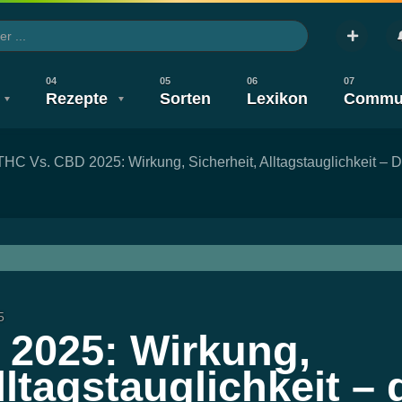
Rezepte
Sorten
Lexikon
Commu
THC Vs. CBD 2025: Wirkung, Sicherheit, Alltagstauglichkeit – 
te
V
Legalisierung
Wirkung & Nebenwirkung
Gesundheit
Legalisierung
Wirkung & Nebenwirku
Neuigkeit
Anbauen
Konsum
5
 2025: Wirkung,
lltagstauglichkeit – 