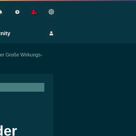
nity
Der Große Wirkungs-
ng
en
Gesundheit
der