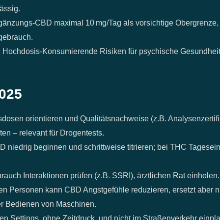
ässig.
änzungs‑CBD maximal 10 mg/Tag als vorsichtige Obergrenze, 
gebrauch.
d Hochdosis‑Konsumierende Risiken für psychische Gesundheit
2025
osen orientieren und Qualitätsnachweise (z.B. Analysenzertifi
en – relevant für Drogentests.
 niedrig beginnen und schrittweise titrieren; bei THC Tagesein
h Interaktionen prüfen (z.B. SSRI), ärztlichen Rat einholen.
en Personen kann CBD Angstgefühle reduzieren, ersetzt aber n
er Bedienen von Maschinen.
 Settings, ohne Zeitdruck, und nicht im Straßenverkehr einpla