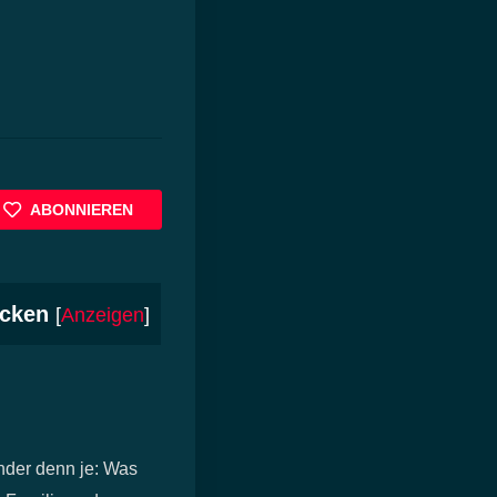
ABONNIEREN
cken
[
Anzeigen
]
nder denn je: Was