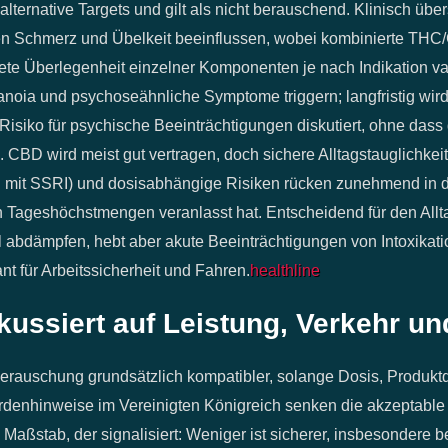
ternative Targets und gilt als nicht berauschend. Klinisch übe
nen Schmerz und Übelkeit beeinflussen, wobei kombinierte THC
ete Überlegenheit einzelner Komponenten je nach Indikation vari
anoia und psychoseähnliche Symptome triggern; langfristig wird
isiko für psychische Beeinträchtigungen diskutiert, ohne dass
BD wird meist gut vertragen, doch sichere Alltagstauglichkeit
u.a. mit SSRI) und dosisabhängige Risiken rücken zunehmend in
n Tageshöchstmengen veranlasst hat. Entscheidend für den All
l abdämpfen, hebt aber akute Beeinträchtigungen von Intoxikat
nt für Arbeitssicherheit und Fahren.
healthline
okussiert auf Leistung, Verkehr u
Berauschung grundsätzlich kompatibler, solange Dosis, Produktq
denhinweise im Vereinigten Königreich senken die akzeptable
ßstab, der signalisiert: Weniger ist sicherer, insbesondere 