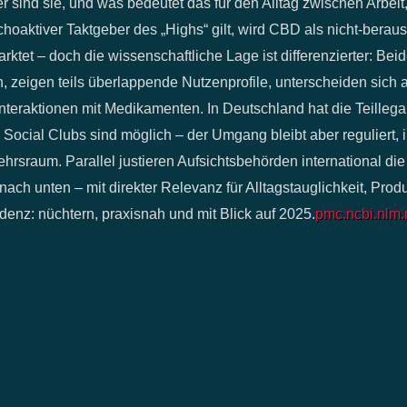
r sind sie, und was bedeutet das für den Alltag zwischen Arbeit
oaktiver Taktgeber des „Highs“ gilt, wird CBD als nicht-berau
rktet – doch die wissenschaftliche Lage ist differenzierter: Be
 zeigen teils überlappende Nutzenprofile, unterscheiden sich a
teraktionen mit Medikamenten. In Deutschland hat die Teillegal
, Social Clubs sind möglich – der Umgang bleibt aber reguliert,
raum. Parallel justieren Aufsichtsbehörden international die
ch unten – mit direkter Relevanz für Alltagstauglichkeit, Pro
denz: nüchtern, praxisnah und mit Blick auf 2025.
pmc.ncbi.nlm.