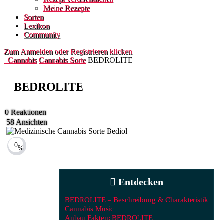
Meine Rezepte
Sorten
Lexikon
Community
Zum Anmelden oder Registrieren klicken
Cannabis
Cannabis Sorte
BEDROLITE
BEDROLITE
0
Reaktionen
58
Ansichten
0
%
Entdecken
BEDROLITE – Beschreibung & Charakteristik
Cannabis Music
Anbau Fakten: BEDROLITE