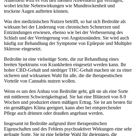
Außerdem wird es von den meisten Anwendern gut vertragen,
wobei leichte Nebenwirkungen wie Mundtrockenheit und
trockene Augen auftreten können.
Was den medizinischen Nutzen betrifft, so hat sich Bedrolite als
wirksam bei der Linderung von chronischen Schmerzen und
Entzündungen erwiesen, ebenso wie bei der Verbesserung des
Schlafs und der Verringerung von Angstzuständen. Sie wird auch
häufig zur Behandlung der Symptome von Epilepsie und Multipler
Sklerose eingesetzt.
Bedrolite ist eine vielseitige Sorte, die zur Behandlung eines
breiten Spektrums von Krankheiten eingesetzt werden kann. Ihr
hoher CBD-Gehalt und niedriger THC-Gehalt machen sie zu einer
sicheren und wirksamen Wahl für alle, die die therapeutischen
Vorteile von Cannabis nutzen wollen.
Wenn es um den Anbau von Bedrolite geht, gilt sie als eine Sorte
mit mittlerem Schwierigkeitsgrad. Sie hat eine Blütezeit von 8-9
Wochen und produziert einen mäßigen Ertrag. Sie ist am besten für
ein gemäßigtes Klima geeignet, kann aber bei entsprechender
Pflege auch drinnen oder draußen angebaut werden.
Insgesamt ist Bedrolite aufgrund ihrer therapeutischen
Eigenschaften und des Fehlens psychoaktiver Wirkungen eine sehr
gefragte Sorte. Sie ist eine beliebte Wahl für diejenigen, die