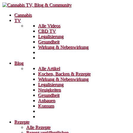
Cannabis
TV
Alle Videos
CBD TV
Legalisierung
Gesundheit
Wirkung & Nebenwirkung
Blog
Alle Artikel
Kochen, Backen & Rezepte
Wirkung & Nebenwirkung
Legalisierung
Neuigkeiten
Gesundheit
Anbauen
Konsum
Rezepte
Alle Rezepte
Rezept veröffentlichen