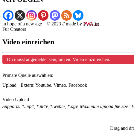
in hope of a new age _ © 2023 // made by
PWA.ist
Für Creators
Video einreichen
Du musst angemeldet sein, um ein Video einzureichen.
Primäre Quelle auswählen:
Upload
Extern: Youtube, Vimeo, Facebook
Video Upload
Supports: *.mp4, *.m4v, *.webm, *.ogv. Maximum upload file size: 
Drag and dr