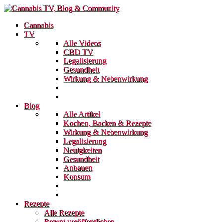
Cannabis
TV
Alle Videos
CBD TV
Legalisierung
Gesundheit
Wirkung & Nebenwirkung
Blog
Alle Artikel
Kochen, Backen & Rezepte
Wirkung & Nebenwirkung
Legalisierung
Neuigkeiten
Gesundheit
Anbauen
Konsum
Rezepte
Alle Rezepte
Rezept veröffentlichen