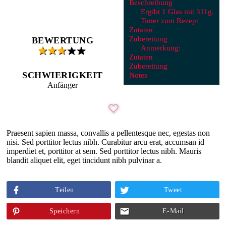
Beschreibung
Ergibt 1 Glas mit 311g.
Timer zum Rezept
Zutaten
Zubereitung
BEWERTUNG
Anmerkung:
Zutaten
Zubereitung
SCHWIERIGKEIT
Notes
Anfänger
Praesent sapien massa, convallis a pellentesque nec, egestas non
nisi. Sed porttitor lectus nibh. Curabitur arcu erat, accumsan id
imperdiet et, porttitor at sem. Sed porttitor lectus nibh. Mauris
blandit aliquet elit, eget tincidunt nibh pulvinar a.
Teilen
Tweet
Speichern
E-Mail