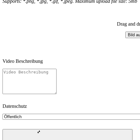
Supports: *.png, *.jpg, *.gif, *.jpeg. Maximum upload file size: 5mb
Drag and dr
Bild a
Video Beschreibung
Datenschutz