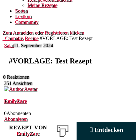
Meine Rezepte
Sorten
Lexikon
Community
Zum Anmelden oder Registrieren klicken
Cannabis
Recipe
#VORLAGE: Test Rezept
Salat
11. September 2024
#VORLAGE: Test Rezept
0
Reaktionen
351
Ansichten
EmilyZare
0
Abonnenten
Abonnieren
REZEPT VON
Entdecken
EmilyZare