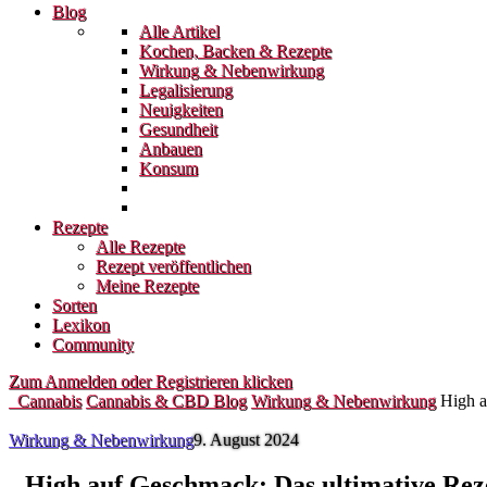
Blog
Alle Artikel
Kochen, Backen & Rezepte
Wirkung & Nebenwirkung
Legalisierung
Neuigkeiten
Gesundheit
Anbauen
Konsum
Rezepte
Alle Rezepte
Rezept veröffentlichen
Meine Rezepte
Sorten
Lexikon
Community
Zum Anmelden oder Registrieren klicken
Cannabis
Cannabis & CBD Blog
Wirkung & Nebenwirkung
High a
Wirkung & Nebenwirkung
9. August 2024
High auf Geschmack: Das ultimative Rez