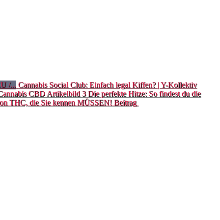
Cannabis Social Club: Einfach legal Kiffen? | Y-Kollektiv
Die perfekte Hitze: So findest du die
 von THC, die Sie kennen MÜSSEN!
Beitrag