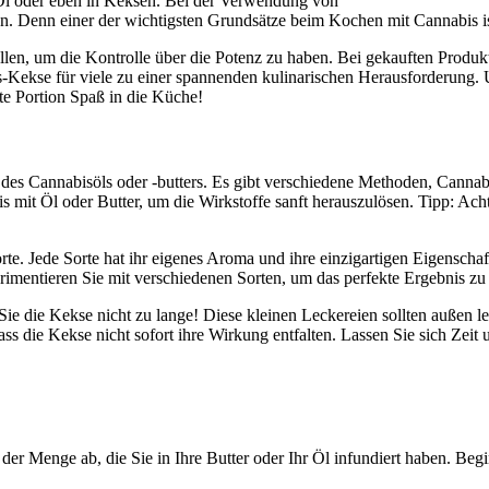
ls Öl oder eben in Keksen. Bei der Verwendung von
en. Denn einer der wichtigsten Grundsätze beim Kochen mit Cannabis is
ellen, um die Kontrolle über die Potenz zu haben. Bei gekauften Produ
is-Kekse für viele zu einer spannenden kulinarischen Herausforderung. 
e Portion Spaß in die Küche!
des Cannabisöls oder -butters. Es gibt verschiedene Methoden, Cannabis
mit Öl oder Butter, um die Wirkstoffe sanft herauszulösen. Tipp: Achte
rte. Jede Sorte hat ihr eigenes Aroma und ihre einzigartigen Eigenscha
imentieren Sie mit verschiedenen Sorten, um das perfekte Ergebnis zu 
 die Kekse nicht zu lange! Diese kleinen Leckereien sollten außen lei
ss die Kekse nicht sofort ihre Wirkung entfalten. Lassen Sie sich Zeit
er Menge ab, die Sie in Ihre Butter oder Ihr Öl infundiert haben. Beg