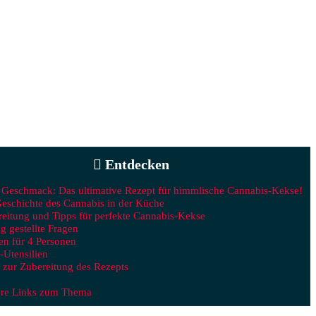
Entdecken
 Geschmack: Das ultimative Rezept für himmlische Cannabis-Kekse!
eschichte des Cannabis in der Küche
eitung und Tipps für perfekte Cannabis-Kekse
g gestellte Fragen
en für 4 Personen
Utensilien
 zur Zubereitung des Rezepts
ere Links zum Thema