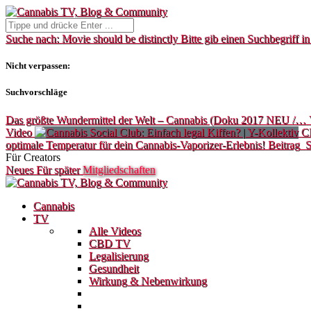
Suche nach:
Movie should be distinctly
Bitte gib einen Suchbegriff in
Nicht verpassen:
Suchvorschläge
Das größte Wundermittel der Welt – Cannabis (Doku 2017 NEU /…
Video
C
optimale Temperatur für dein Cannabis-Vaporizer-Erlebnis!
Beitrag
S
Für Creators
Neues
Für später
Mitgliedschaften
Cannabis
TV
Alle Videos
CBD TV
Legalisierung
Gesundheit
Wirkung & Nebenwirkung