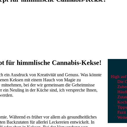
pt für himmlische Cannabis-Kekse!
uch ein Ausdruck von Kreativität und Genuss. Was könnte
High auf
ckenen Keksen mit einem Hauch von Magie zu
Die G
se mitnehmen, bei der wir gemeinsam die Geheimnisse
Zuber
 ein Neuling in der Küche sind, ich verspreche Ihnen,
Häufi
werden.
Zutat
Koch-
Tipps
Fazit
mie. Während es früher vor allem als gesundheitliches
Weit
ten Backzutaten für allerlei Leckereien entwickelt. In