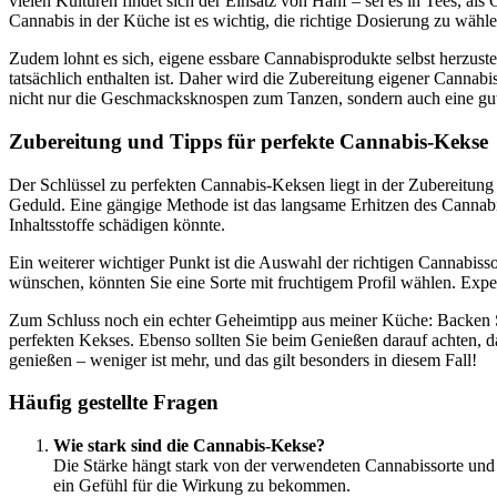
vielen Kulturen findet sich der Einsatz von Hanf – sei es in Tees, a
Cannabis in der Küche ist es wichtig, die richtige Dosierung zu wähl
Zudem lohnt es sich, eigene essbare Cannabisprodukte selbst herzust
tatsächlich enthalten ist. Daher wird die Zubereitung eigener Cannab
nicht nur die Geschmacksknospen zum Tanzen, sondern auch eine gut
Zubereitung und Tipps für perfekte Cannabis-Kekse
Der Schlüssel zu perfekten Cannabis-Keksen liegt in der Zubereitung 
Geduld. Eine gängige Methode ist das langsame Erhitzen des Cannabis 
Inhaltsstoffe schädigen könnte.
Ein weiterer wichtiger Punkt ist die Auswahl der richtigen Cannabisso
wünschen, könnten Sie eine Sorte mit fruchtigem Profil wählen. Exper
Zum Schluss noch ein echter Geheimtipp aus meiner Küche: Backen Sie
perfekten Kekses. Ebenso sollten Sie beim Genießen darauf achten, da
genießen – weniger ist mehr, und das gilt besonders in diesem Fall!
Häufig gestellte Fragen
Wie stark sind die Cannabis-Kekse?
Die Stärke hängt stark von der verwendeten Cannabissorte und d
ein Gefühl für die Wirkung zu bekommen.