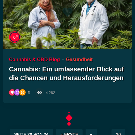
%
0
Cannabis & CBD Blog
Gesundheit
Cannabis: Ein umfassender Blick auf
die Chancen und Herausforderungen
0
4.282
SEITE 20 VON 24
« ERSTE
«
...
10