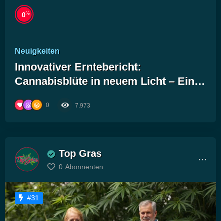
%
0
Neuigkeiten
Innovativer Erntebericht:
Cannabisblüte in neuem Licht – Ein
Quantensprung der Ernteergebnisse
0
7.973
Top Gras
0
Abonnenten
#31