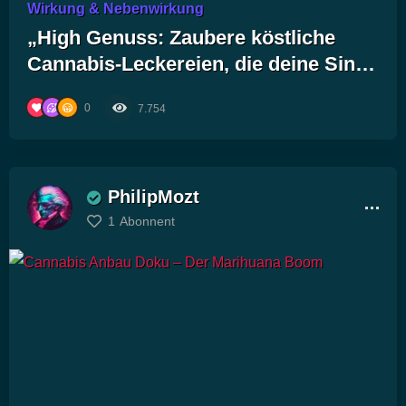
Wirkung & Nebenwirkung
„High Genuss: Zaubere köstliche
Cannabis-Leckereien, die deine Sinne
berauschen!“
0
7.754
PhilipMozt
1
Abonnent