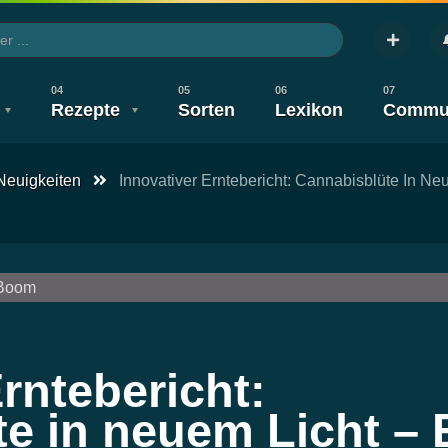
Rezepte
Sorten
Lexikon
Commu
Neuigkeiten
Innovativer Erntebericht: Cannabisblüte In Ne
te
V
Legalisierung
Wirkung & Nebenwirkung
Gesundheit
Legalisierung
Wirkung & Nebenwirku
Neuigkeit
Anbauen
Konsum
rntebericht:
e in neuem Licht – 