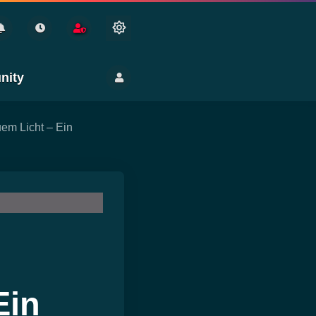
nity
uem Licht – Ein
ng
en
Gesundheit
Ein