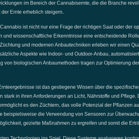
wicklungen im Bereich der Cannabisernte, die die Branche revol
 der Ernte erheblich steigern.
annabis ist nicht nur eine Frage der richtigen Saat oder der op
n und wissenschaftliche Erkenntnisse eine entscheidende Rolle.
 Züchtung und modernen Anbautechniken erleben wir einen Qua
sätzliche Aspekte wie Indoor- und Outdoor-Anbau, automatisier
von biologischen Anbaumethoden tragen zur Optimierung der
 Ernteergebnisse ist das gestiegene Wissen über die spezifisch
 stark in ihren Anforderungen an Licht, Nährstoffe und Pflege
rmöglicht es den Züchtern, das volle Potenzial der Pflanzen a
wie beispielsweise die Verwendung von Sensoren zur Überwach
glichkeit, gezielte Maßnahmen zu ergreifen und somit die Ertr
zten Technologien ins Spiel. Diese Systeme analysieren kontin