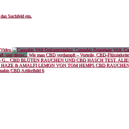
 das Suchfeld ein.
Video
Wie man CBD verdampft – Vorteile, CBD-Flüssigkei
CBD BLÜTEN RAUCHEN UND CBD HASCH TEST. ALIE