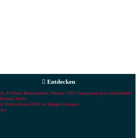
Entdecken
eit, Freiheit, Binnenmarkt: Warum THC‑Grenzwerte jetzt entscheiden
ührende Links
il: Deutschland 2025 im Spiegel Europas
nfos