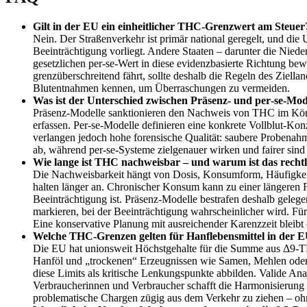
Gilt in der EU ein einheitlicher THC‑Grenzwert am Steuer
Nein. Der Straßenverkehr ist primär national geregelt, und di
Beeinträchtigung vorliegt. Andere Staaten – darunter die Nied
gesetzlichen per‑se‑Wert in diese evidenzbasierte Richtung bew
grenzüberschreitend fährt, sollte deshalb die Regeln des Ziell
Blutentnahmen kennen, um Überraschungen zu vermeiden.
Was ist der Unterschied zwischen Präsenz‑ und per‑se‑Mod
Präsenz‑Modelle sanktionieren den Nachweis von THC im Körper
erfassen. Per‑se‑Modelle definieren eine konkrete Vollblut‑Ko
verlangen jedoch hohe forensische Qualität: saubere Probenahme
ab, während per‑se‑Systeme zielgenauer wirken und fairer sind 
Wie lange ist THC nachweisbar – und warum ist das rechtl
Die Nachweisbarkeit hängt von Dosis, Konsumform, Häufigkeit u
halten länger an. Chronischer Konsum kann zu einer längeren Fr
Beeinträchtigung ist. Präsenz‑Modelle bestrafen deshalb geleg
markieren, bei der Beeinträchtigung wahrscheinlicher wird. Für
Eine konservative Planung mit ausreichender Karenzzeit bleibt 
Welche THC‑Grenzen gelten für Hanflebensmittel in der 
Die EU hat unionsweit Höchstgehalte für die Summe aus Δ9‑T
Hanföl und „trockenen“ Erzeugnissen wie Samen, Mehlen oder Pr
diese Limits als kritische Lenkungspunkte abbilden. Valide A
Verbraucherinnen und Verbraucher schafft die Harmonisierung V
problematische Chargen zügig aus dem Verkehr zu ziehen – ohn