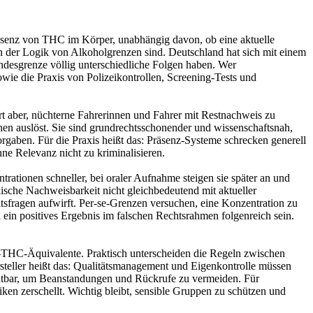
Präsenz von THC im Körper, unabhängig davon, ob eine aktuelle
an der Logik von Alkoholgrenzen sind. Deutschland hat sich mit einem
andesgrenze völlig unterschiedliche Folgen haben. Wer
owie die Praxis von Polizeikontrollen, Screening‑Tests und
t aber, nüchterne Fahrerinnen und Fahrer mit Restnachweis zu
nen auslöst. Sie sind grundrechtsschonender und wissenschaftsnah,
orgaben. Für die Praxis heißt das: Präsenz‑Systeme schrecken generell
ne Relevanz nicht zu kriminalisieren.
ationen schneller, bei oraler Aufnahme steigen sie später an und
nische Nachweisbarkeit nicht gleichbedeutend mit aktueller
tsfragen aufwirft. Per‑se‑Grenzen versuchen, eine Konzentration zu
n ein positives Ergebnis im falschen Rechtsrahmen folgenreich sein.
THC‑Äquivalente. Praktisch unterscheiden die Regeln zwischen
steller heißt das: Qualitätsmanagement und Eigenkontrolle müssen
ichtbar, um Beanstandungen und Rückrufe zu vermeiden. Für
en zerschellt. Wichtig bleibt, sensible Gruppen zu schützen und