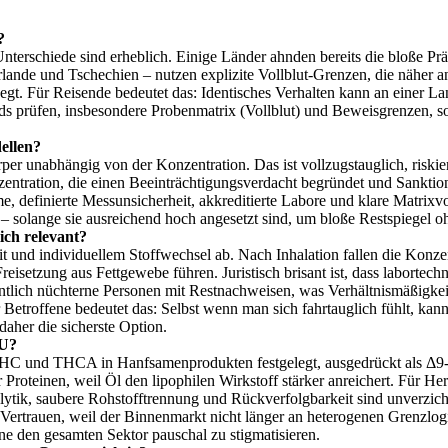
?
e Unterschiede sind erheblich. Einige Länder ahnden bereits die bloße 
erlande und Tschechien – nutzen explizite Vollblut‑Grenzen, die näher 
egt. Für Reisende bedeutet das: Identisches Verhalten kann an einer L
ands prüfen, insbesondere Probenmatrix (Vollblut) und Beweisgrenzen, s
ellen?
 unabhängig von der Konzentration. Das ist vollzugstauglich, riskier
nzentration, die einen Beeinträchtigungsverdacht begründet und Sanktio
, definierte Messunsicherheit, akkreditierte Labore und klare Matrixv
– solange sie ausreichend hoch angesetzt sind, um bloße Restspiegel oh
ich relevant?
nd individuellem Stoffwechsel ab. Nach Inhalation fallen die Konzentr
eisetzung aus Fettgewebe führen. Juristisch brisant ist, dass labortech
entlich nüchterne Personen mit Restnachweisen, was Verhältnismäßigkei
 Betroffene bedeutet das: Selbst wenn man sich fahrtauglich fühlt, kan
daher die sicherste Option.
EU?
HC und THCA in Hanfsamenprodukten festgelegt, ausgedrückt als Δ9‑
oteinen, weil Öl den lipophilen Wirkstoff stärker anreichert. Für Her
nalytik, saubere Rohstofftrennung und Rückverfolgbarkeit sind unverz
ertrauen, weil der Binnenmarkt nicht länger an heterogenen Grenzlogik
e den gesamten Sektor pauschal zu stigmatisieren.