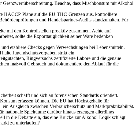
der Grenzwertüberschreitung. Beachte, dass Mischkonsum mit Alkohol
hte HACCP‑Pläne auf die EU‑THC‑Grenzen aus, kontrolliere
Behördenprüfungen und Handelspartner‑Audits standzuhalten. Für
ite mit den Kontrollstellen proaktiv zusammen. Achte auf
eitet, sollte die Exporttauglichkeit seiner Ware bedenken –
les, und etabliere Checks gegen Verwechslungen bei Lebensmitteln.
halte Jugendschutzvorgaben strikt ein.
itgutachten, Ringversuchs‑zertifizierte Labore und die genaue
hten maßvoll Gebrauch und dokumentiere den Ablauf für die
herheit schafft und sich an forensischen Standards orientiert.
n Konsum erfassen können. Die EU hat Höchstgehalte für
ein Ausgleich zwischen Verbraucherschutz und Marktpraktikabilität.
t; nationale Spielräume darüber hinaus erzeugen allerdings
 in die Debatte ein, das eine Brücke zur Alkohol‑Logik schlägt.
markt zu unterlaufen?