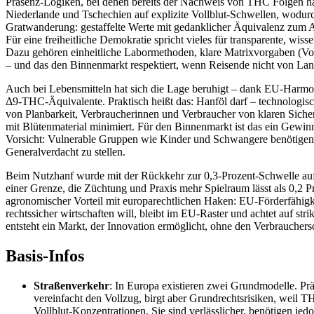
Präsenz‑Logiken, bei denen bereits der Nachweis von THC Folgen ha
Niederlande und Tschechien auf explizite Vollblut‑Schwellen, wodurc
Gratwanderung: gestaffelte Werte mit gedanklicher Äquivalenz zum A
Für eine freiheitliche Demokratie spricht vieles für transparente, wi
Dazu gehören einheitliche Labormethoden, klare Matrixvorgaben (Vollb
– und das den Binnenmarkt respektiert, wenn Reisende nicht von Lan
Auch bei Lebensmitteln hat sich die Lage beruhigt – dank EU‑Harm
Δ9‑THC‑Äquivalente. Praktisch heißt das: Hanföl darf – technologisch
von Planbarkeit, Verbraucherinnen und Verbraucher von klaren Sicherh
mit Blütenmaterial minimiert. Für den Binnenmarkt ist das ein Gew
Vorsicht: Vulnerable Gruppen wie Kinder und Schwangere benötigen be
Generalverdacht zu stellen.
Beim Nutzhanf wurde mit der Rückkehr zur 0,3‑Prozent‑Schwelle auf 
einer Grenze, die Züchtung und Praxis mehr Spielraum lässt als 0,2 P
agronomischer Vorteil mit europarechtlichen Haken: EU‑Förderfähigk
rechtssicher wirtschaften will, bleibt im EU‑Raster und achtet auf st
entsteht ein Markt, der Innovation ermöglicht, ohne den Verbrauchersc
Basis‑Infos
Straßenverkehr
: In Europa existieren zwei Grundmodelle. Pr
vereinfacht den Vollzug, birgt aber Grundrechtsrisiken, weil
Vollblut‑Konzentrationen. Sie sind verlässlicher, benötigen jed