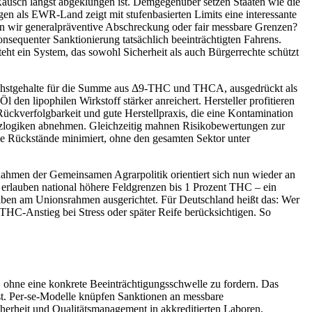
usch längst abgeklungen ist. Demgegenüber setzen Staaten wie die
en als EWR‑Land zeigt mit stufenbasierten Limits eine interessante
en wir generalpräventive Abschreckung oder fair messbare Grenzen?
onsequenter Sanktionierung tatsächlich beeinträchtigten Fahrens.
eht ein System, das sowohl Sicherheit als auch Bürgerrechte schützt
öchstgehalte für die Summe aus Δ9‑THC und THCA, ausgedrückt als
den lipophilen Wirkstoff stärker anreichert. Hersteller profitieren
Rückverfolgbarkeit und gute Herstellpraxis, die eine Kontamination
nzlogiken abnehmen. Gleichzeitig mahnen Risikobewertungen zur
ie Rückstände minimiert, ohne den gesamten Sektor unter
Rahmen der Gemeinsamen Agrarpolitik orientiert sich nun wieder an
n erlauben national höhere Feldgrenzen bis 1 Prozent THC – ein
eiben am Unionsrahmen ausgerichtet. Für Deutschland heißt das: Wer
n THC‑Anstieg bei Stress oder später Reife berücksichtigen. So
 ohne eine konkrete Beeinträchtigungsschwelle zu fordern. Das
st. Per‑se‑Modelle knüpfen Sanktionen an messbare
icherheit und Qualitätsmanagement in akkreditierten Laboren.