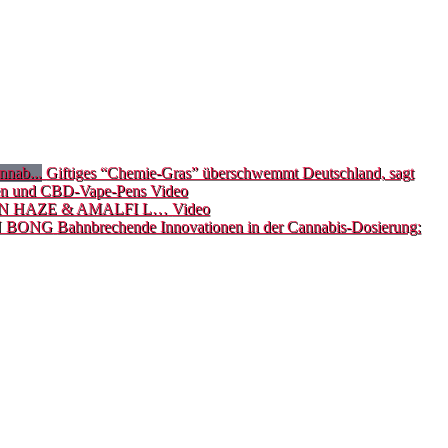
Giftiges “Chemie-Gras” überschwemmt Deutschland, sagt
ten und CBD-Vape-Pens
Video
N HAZE & AMALFI L…
Video
Bahnbrechende Innovationen in der Cannabis-Dosierung: