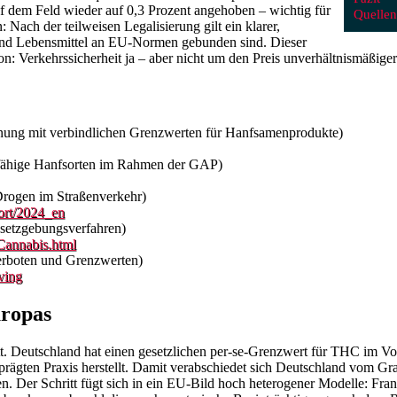
uf dem Feld wieder auf 0,3 Prozent angehoben – wichtig für
Quellen
Nach der teilweisen Legalisierung gilt ein klarer,
 und Lebensmittel an EU‑Normen gebunden sind. Dieser
ion: Verkehrssicherheit ja – aber nicht um den Preis unverhältnismäßig
dnung mit verbindlichen Grenzwerten für Hanfsamenprodukte)
rfähige Hanfsorten im Rahmen der GAP)
Drogen im Straßenverkehr)
ort/2024_en
esetzgebungsverfahren)
Cannabis.html
erboten und Grenzwerten)
ving
uropas
. Deutschland hat einen gesetzlichen per‑se‑Grenzwert für THC im Vol
geprägten Praxis herstellt. Damit verabschiedet sich Deutschland vom G
Der Schritt fügt sich in ein EU‑Bild hoch heterogener Modelle: Frankr