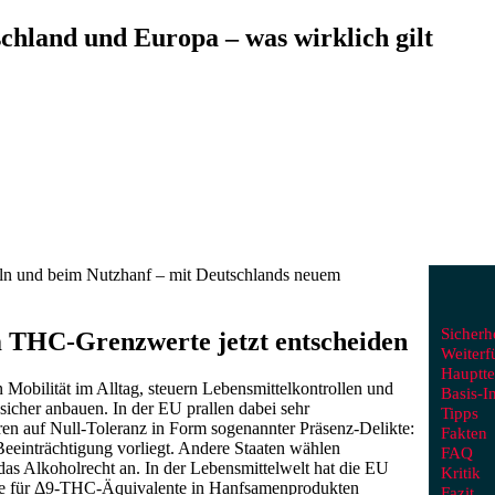
hland und Europa – was wirklich gilt
eln und beim Nutzhanf – mit Deutschlands neuem
Sicherh
m THC‑Grenzwerte jetzt entscheiden
Weiterf
Hauptte
 Mobilität im Alltag, steuern Lebensmittelkontrollen und
Basis‑I
sicher anbauen. In der EU prallen dabei sehr
Tipps
ren auf Null‑Toleranz in Form sogenannter Präsenz‑Delikte:
Fakten
einträchtigung vorliegt. Andere Staaten wählen
FAQ
das Alkoholrecht an. In der Lebensmittelwelt hat die EU
Kritik
lte für Δ9‑THC‑Äquivalente in Hanfsamenprodukten
Fazit