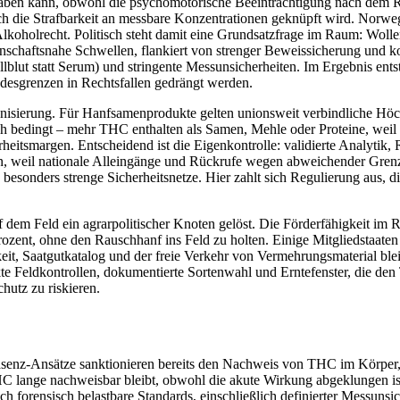
ben kann, obwohl die psychomotorische Beeinträchtigung nach dem Ra
h die Strafbarkeit an messbare Konzentrationen geknüpft wird. Norweg
lkoholrecht. Politisch steht damit eine Grundsatzfrage im Raum: Woll
ssenschaftsnahe Schwellen, flankiert von strenger Beweissicherung und k
lut statt Serum) und stringente Messunsicherheiten. Im Ergebnis entst
desgrenzen in Rechtsfallen gedrängt werden.
onisierung. Für Hanfsamenprodukte gelten unionsweit verbindliche H
 bedingt – mehr THC enthalten als Samen, Mehle oder Proteine, weil Öl 
eitsmargen. Entscheidend ist die Eigenkontrolle: validierte Analytik, 
inn, weil nationale Alleingänge und Rückrufe wegen abweichender Gre
sonders strenge Sicherheitsnetze. Hier zahlt sich Regulierung aus, d
dem Feld ein agrarpolitischer Knoten gelöst. Die Förderfähigkeit im 
rozent, ohne den Rauschhanf ins Feld zu holten. Einige Mitgliedstaate
eit, Saatgutkatalog und der freie Verkehr von Vermehrungsmaterial bl
rikte Feldkontrollen, dokumentierte Sortenwahl und Erntefenster, die de
hutz zu riskieren.
äsenz‑Ansätze sanktionieren bereits den Nachweis von THC im Körper,
 THC lange nachweisbar bleibt, obwohl die akute Wirkung abgeklungen i
och forensisch belastbare Standards, einschließlich definierter Messuns