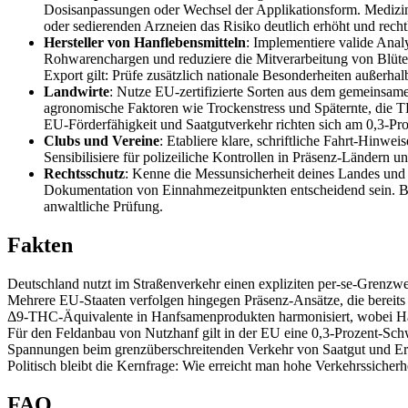
Dosisanpassungen oder Wechsel der Applikationsform. Medizini
oder sedierenden Arzneien das Risiko deutlich erhöht und recht
Hersteller von Hanflebensmitteln
: Implementiere valide An
Rohwarenchargen und reduziere die Mitverarbeitung von Blüt
Export gilt: Prüfe zusätzlich nationale Besonderheiten außerha
Landwirte
: Nutze EU‑zertifizierte Sorten aus dem gemeinsame
agronomische Faktoren wie Trockenstress und Späternte, die TH
EU‑Förderfähigkeit und Saatgutverkehr richten sich am 0,3‑P
Clubs und Vereine
: Etabliere klare, schriftliche Fahrt‑Hinwe
Sensibilisiere für polizeiliche Kontrollen in Präsenz‑Ländern
Rechtsschutz
: Kenne die Messunsicherheit deines Landes und 
Dokumentation von Einnahmezeitpunkten entscheidend sein. B
anwaltliche Prüfung.
Fakten
Deutschland nutzt im Straßenverkehr einen expliziten per‑se‑Grenzwert 
Mehrere EU‑Staaten verfolgen hingegen Präsenz‑Ansätze, die bereit
Δ9‑THC‑Äquivalente in Hanfsamenprodukten harmonisiert, wobei Hanf
Für den Feldanbau von Nutzhanf gilt in der EU eine 0,3‑Prozent‑Schwe
Spannungen beim grenzüberschreitenden Verkehr von Saatgut und Erze
Politisch bleibt die Kernfrage: Wie erreicht man hohe Verkehrssiche
FAQ