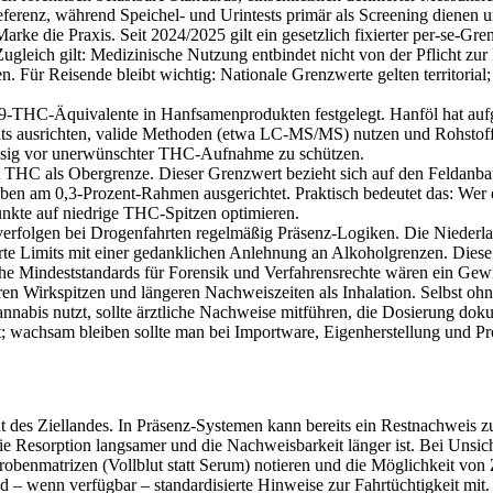
eferenz, während Speichel‑ und Urintests primär als Screening dienen u
 Marke die Praxis. Seit 2024/2025 gilt ein gesetzlich fixierter per‑se‑Gr
Zugleich gilt: Medizinische Nutzung entbindet nicht von der Pflicht z
 Für Reisende bleibt wichtig: Nationale Grenzwerte gelten territorial;
Δ9‑THC‑Äquivalente in Hanfsamenprodukten festgelegt. Hanföl hat aufg
s ausrichten, valide Methoden (etwa LC‑MS/MS) nutzen und Rohstoffs
lässig vor unerwünschter THC‑Aufnahme zu schützen.
nt THC als Obergrenze. Dieser Grenzwert bezieht sich auf den Feldanba
en am 0,3‑Prozent‑Rahmen ausgerichtet. Praktisch bedeutet das: Wer ex
nkte auf niedrige THC‑Spitzen optimieren.
 verfolgen bei Drogenfahrten regelmäßig Präsenz‑Logiken. Die Niederla
 Limits mit einer gedanklichen Anlehnung an Alkoholgrenzen. Diese Vie
che Mindeststandards für Forensik und Verfahrensrechte wären ein Gewi
eren Wirkspitzen und längeren Nachweiszeiten als Inhalation. Selbst ohn
bis nutzt, sollte ärztliche Nachweise mitführen, die Dosierung doku
t; wachsam bleiben sollte man bei Importware, Eigenherstellung und Pr
ht des Ziellandes. In Präsenz‑Systemen kann bereits ein Restnachweis 
 Resorption langsamer und die Nachweisbarkeit länger ist. Bei Unsiche
Probenmatrizen (Vollblut statt Serum) notieren und die Möglichkeit vo
 – wenn verfügbar – standardisierte Hinweise zur Fahrtüchtigkeit mit.