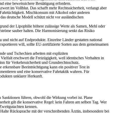
nd eine beweissichere Bestätigung erfordern.
enzwert im Vollblut. Das schafft mehr Rechtssicherheit, verlangt aber
ur Fahrtüchtigkeit. Mischkonsum mit Alkohol oder anderen
 das deutsche Modell schützt nicht vor ausländischen
rund der Lipophilie höhere zulässige Werte als Samen, Mehl oder
tröme sauber halten. Die Harmonisierung senkt das Risiko
u und nicht auf Endprodukte. Einzelne Länder gestatten national
portieren will, sollte EU‑zertifizierte Sorten aus dem gemeinsamen
nde und Tschechien arbeiten mit expliziten
lfalt erschwert die Freizügigkeit, weil identisches Verhalten in
nn für Verkehrssicherheit und Grundrechtsschutz.
e erkennbare Beeinträchtigung kann ein positiver Test in
mentieren und eine konservative Fahrtaktik wahren. Für
odukten unklarer Herkunft.
zu Sanktionen führen, obwohl die Wirkung vorbei ist. Plane
rheit gilt die konservative Regel: kein Fahren am selben Tag. Wer
n Zweitgutachten kennen.
 Halte Rücksprache mit der verschreibenden Ärztin, insbesondere bei