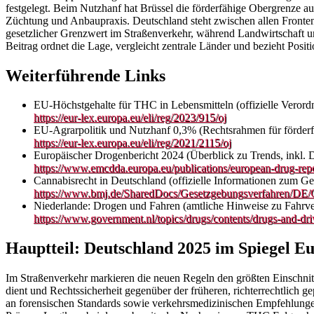
festgelegt. Beim Nutzhanf hat Brüssel die förderfähige Obergrenze a
Züchtung und Anbaupraxis. Deutschland steht zwischen allen Fronten: 
gesetzlicher Grenzwert im Straßenverkehr, während Landwirtschaft
Beitrag ordnet die Lage, vergleicht zentrale Länder und bezieht Posit
Weiterführende Links
EU‑Höchstgehalte für THC in Lebensmitteln (offizielle Veror
https://eur-lex.europa.eu/eli/reg/2023/915/oj
EU‑Agrarpolitik und Nutzhanf 0,3% (Rechtsrahmen für förde
https://eur-lex.europa.eu/eli/reg/2021/2115/oj
Europäischer Drogenbericht 2024 (Überblick zu Trends, inkl. 
https://www.emcdda.europa.eu/publications/european-drug-rep
Cannabisrecht in Deutschland (offizielle Informationen zum G
https://www.bmj.de/SharedDocs/Gesetzgebungsverfahren/DE/
Niederlande: Drogen und Fahren (amtliche Hinweise zu Fahrv
https://www.government.nl/topics/drugs/contents/drugs-and-dri
Hauptteil: Deutschland 2025 im Spiegel E
Im Straßenverkehr markieren die neuen Regeln den größten Einschnitt
dient und Rechtssicherheit gegenüber der früheren, richterrechtlich 
an forensischen Standards sowie verkehrsmedizinischen Empfehlungen. 