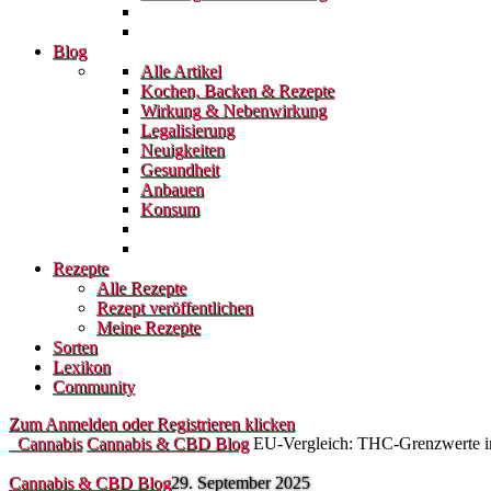
Blog
Alle Artikel
Kochen, Backen & Rezepte
Wirkung & Nebenwirkung
Legalisierung
Neuigkeiten
Gesundheit
Anbauen
Konsum
Rezepte
Alle Rezepte
Rezept veröffentlichen
Meine Rezepte
Sorten
Lexikon
Community
Zum Anmelden oder Registrieren klicken
Cannabis
Cannabis & CBD Blog
EU‑Vergleich: THC‑Grenzwerte in
Cannabis & CBD Blog
29. September 2025