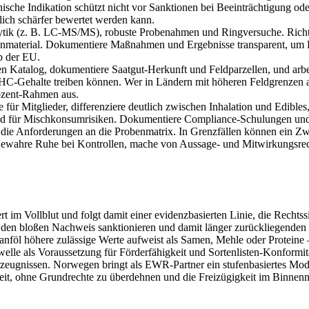
sche Indikation schützt nicht vor Sanktionen bei Beeinträchtigung o
lich schärfer bewertet werden kann.
alytik (z. B. LC‑MS/MS), robuste Probenahmen und Ringversuche. Ric
enmaterial. Dokumentiere Maßnahmen und Ergebnisse transparent, um 
lb der EU.
n Katalog, dokumentiere Saatgut‑Herkunft und Feldparzellen, und arbe
C‑Gehalte treiben können. Wer in Ländern mit höheren Feldgrenzen arb
rozent‑Rahmen aus.
ise für Mitglieder, differenziere deutlich zwischen Inhalation und Edib
 und für Mischkonsumrisiken. Dokumentiere Compliance‑Schulungen und 
die Anforderungen an die Probenmatrix. In Grenzfällen können ein Zwe
ewahre Ruhe bei Kontrollen, mache von Aussage‑ und Mitwirkungsrec
im Vollblut und folgt damit einer evidenzbasierten Linie, die Rechtssic
s den bloßen Nachweis sanktionieren und damit länger zurückliegende
öl höhere zulässige Werte aufweist als Samen, Mehle oder Proteine – 
lle als Voraussetzung für Förderfähigkeit und Sortenlisten‑Konformitä
ugnissen. Norwegen bringt als EWR‑Partner ein stufenbasiertes Modell
rheit, ohne Grundrechte zu überdehnen und die Freizügigkeit im Binnen