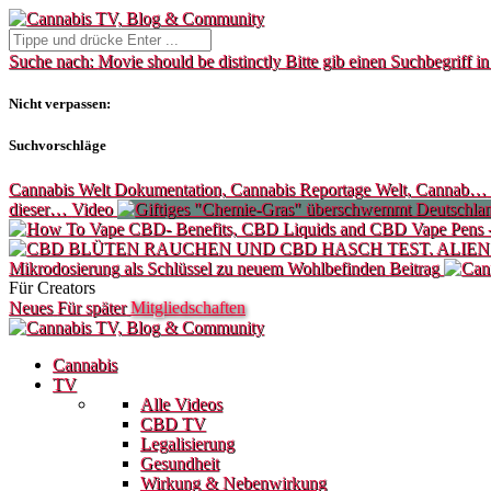
Suche nach:
Movie should be distinctly
Bitte gib einen Suchbegriff in
Nicht verpassen:
Suchvorschläge
Cannabis Welt Dokumentation, Cannabis Reportage Welt, Cannab…
dieser…
Video
Mikrodosierung als Schlüssel zu neuem Wohlbefinden
Beitrag
Für Creators
Neues
Für später
Mitgliedschaften
Cannabis
TV
Alle Videos
CBD TV
Legalisierung
Gesundheit
Wirkung & Nebenwirkung