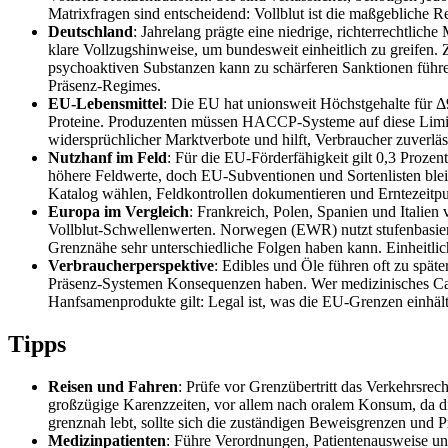
Matrixfragen sind entscheidend: Vollblut ist die maßgebliche R
Deutschland
: Jahrelang prägte eine niedrige, richterrechtliche
klare Vollzugshinweise, um bundesweit einheitlich zu greifen. 
psychoaktiven Substanzen kann zu schärferen Sanktionen führen.
Präsenz‑Regimes.
EU‑Lebensmittel
: Die EU hat unionsweit Höchstgehalte für 
Proteine. Produzenten müssen HACCP‑Systeme auf diese Limit
widersprüchlicher Marktverbote und hilft, Verbraucher zuver
Nutzhanf im Feld
: Für die EU‑Förderfähigkeit gilt 0,3 Proze
höhere Feldwerte, doch EU‑Subventionen und Sortenlisten bleib
Katalog wählen, Feldkontrollen dokumentieren und Erntezeitpu
Europa im Vergleich
: Frankreich, Polen, Spanien und Italien
Vollblut‑Schwellenwerten. Norwegen (EWR) nutzt stufenbasierte
Grenznähe sehr unterschiedliche Folgen haben kann. Einheitli
Verbraucherperspektive
: Edibles und Öle führen oft zu spät
Präsenz‑Systemen Konsequenzen haben. Wer medizinisches Canna
Hanfsamenprodukte gilt: Legal ist, was die EU‑Grenzen einhäl
Tipps
Reisen und Fahren
: Prüfe vor Grenzübertritt das Verkehrsrec
großzügige Karenzzeiten, vor allem nach oralem Konsum, da die
grenznah lebt, sollte sich die zuständigen Beweisgrenzen und 
Medizinpatienten
: Führe Verordnungen, Patientenausweise und