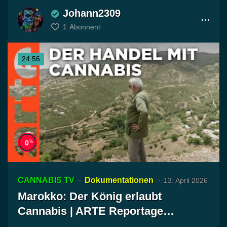
Johann2309
1
Abonnent
24:56
%
0
CANNABIS TV
Dokumentationen
13. April 2026
Marokko: Der König erlaubt
Cannabis | ARTE Reportage
Reuploa…