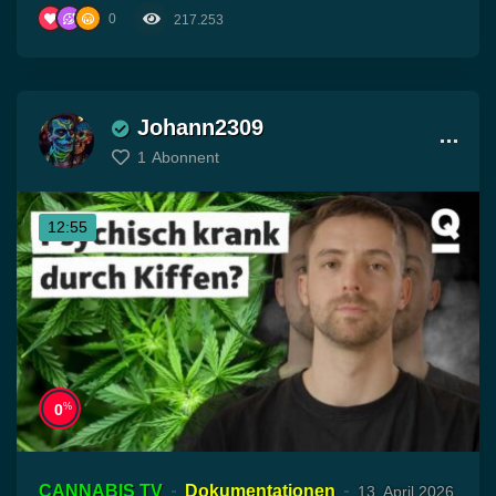
0
217.253
Johann2309
1
Abonnent
12:55
%
0
CANNABIS TV
Dokumentationen
13. April 2026