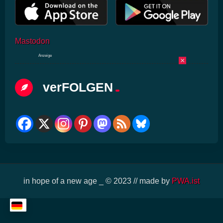
Mastodon
Anzeige
×
verFOLGEN
in hope of a new age _ © 2023 // made by
PWA.ist