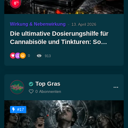
%
0
Wirkung & Nebenwirkung
13. April 2026
Die ultimative Dosierungshilfe für
Cannabisöle und Tinkturen: So
findest du die perfekte orale
0
913
Einnahme für dein Wohlbefinden!
Top Gras
0
Abonnenten
#17