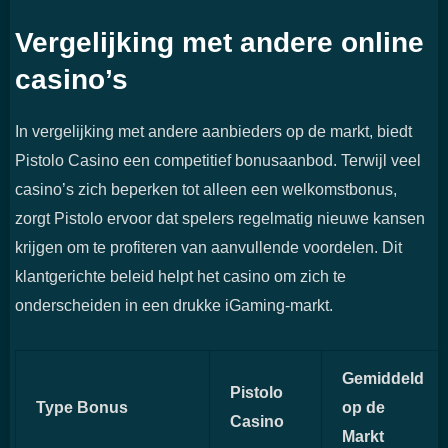
Vergelijking met andere online
casino’s
In vergelijking met andere aanbieders op de markt, biedt
Pistolo Casino een competitief bonusaanbod. Terwijl veel
casino’s zich beperken tot alleen een welkomstbonus,
zorgt Pistolo ervoor dat spelers regelmatig nieuwe kansen
krijgen om te profiteren van aanvullende voordelen. Dit
klantgerichte beleid helpt het casino om zich te
onderscheiden in een drukke iGaming-markt.
Gemiddeld
Pistolo
Type Bonus
op de
Casino
Markt