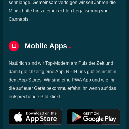
sehr lange. Gemeinsam verfolgen wir seit Jahren die
Minischritte hin zu einer echten Legaliserung von
Cannabis.
Mobile Apps
Natürlich sind wir Top-Modern am Puls der Zeit und
damit gleichzeitig eine App. NEIN uns gibt es nicht in
dem App-Stores. Wir sind eine PWA App und wie Ihr
die auf euer Gerät bekommt, erfahrt Ihr, wenn auf das
entsprechende Bild klickt.