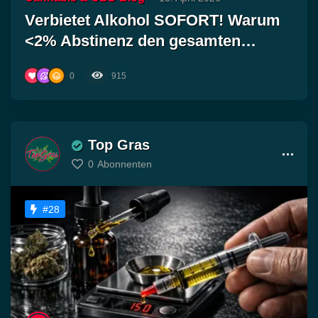
Verbietet Alkohol SOFORT! Warum
<2% Abstinenz den gesamten
Cannabismarkt neutralisiert
0
915
Top Gras
0
Abonnenten
#28