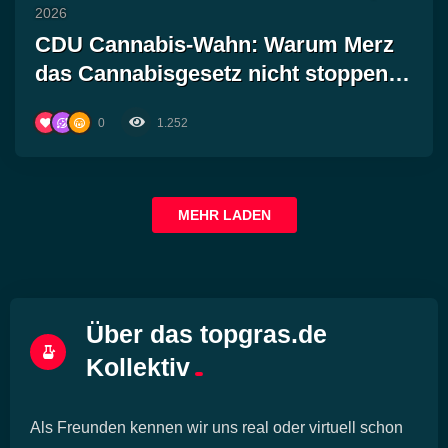
2026
CDU Cannabis-Wahn: Warum Merz
das Cannabisgesetz nicht stoppen
kann – und es trotzdem versucht
0
1.252
MEHR LADEN
Über das topgras.de
Kollektiv
Als Freunden kennen wir uns real oder virtuell schon