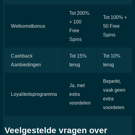
Tot 200%
Tot 100% +
+ 100
Welkomstbonus
50 Free
Free
Spins
Spins
Cashback
Tot 15%
Tot 10%
Aanbiedingen
terug
terug
Beperkt,
Ja, met
vaak geen
Loyaliteitsprogramma
extra
extra
voordelen
voordelen
Veelgestelde vragen over