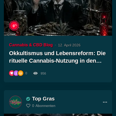
%
0
Cannabis & CBD Blog
12. April 2026
Okkultismus und Lebensreform: Die
rituelle Cannabis-Nutzung in den
Geheimzirkeln der Weimarer
0
956
Republik
Top Gras
0
Abonnenten