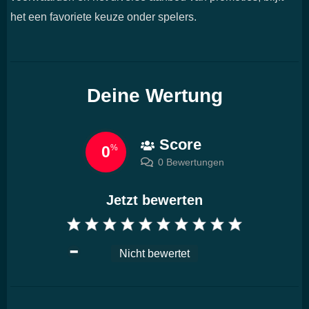
het een favoriete keuze onder spelers.
Deine Wertung
Score
0
%
0 Bewertungen
Jetzt bewerten
Nicht bewertet