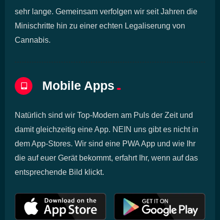
sehr lange. Gemeinsam verfolgen wir seit Jahren die
Minischritte hin zu einer echten Legaliserung von
Cannabis.
Mobile Apps
Natürlich sind wir Top-Modern am Puls der Zeit und
damit gleichzeitig eine App. NEIN uns gibt es nicht in
dem App-Stores. Wir sind eine PWA App und wie Ihr
die auf euer Gerät bekommt, erfahrt Ihr, wenn auf das
entsprechende Bild klickt.