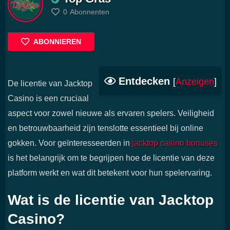
0
Abonnenten
ABONNIEREN
Entdecken
[
Anzeigen
]
De licentie van Jacktop
Casino is een cruciaal
aspect voor zowel nieuwe als ervaren spelers. Veiligheid
en betrouwbaarheid zijn tenslotte essentieel bij online
gokken. Voor geïnteresseerden in
jacktop casino bonuses
is het belangrijk om te begrijpen hoe de licentie van deze
platform werkt en wat dit betekent voor hun spelervaring.
Wat is de licentie van Jacktop
Casino?