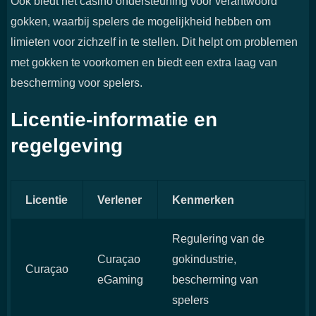
Ook biedt het casino ondersteuning voor verantwoord
gokken, waarbij spelers de mogelijkheid hebben om
limieten voor zichzelf in te stellen. Dit helpt om problemen
met gokken te voorkomen en biedt een extra laag van
bescherming voor spelers.
Licentie-informatie en
regelgeving
Licentie
Verlener
Kenmerken
Regulering van de
Curaçao
gokindustrie,
Curaçao
eGaming
bescherming van
spelers