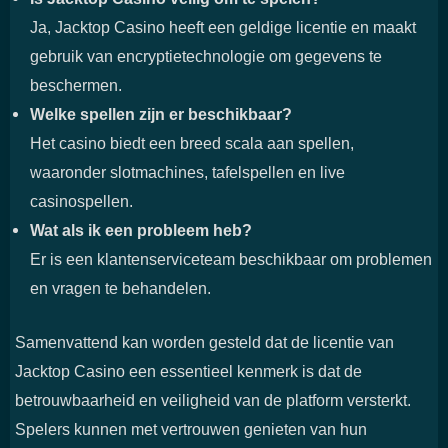
Ja, Jacktop Casino heeft een geldige licentie en maakt
gebruik van encryptietechnologie om gegevens te
beschermen.
Welke spellen zijn er beschikbaar?
Het casino biedt een breed scala aan spellen,
waaronder slotmachines, tafelspellen en live
casinospellen.
Wat als ik een probleem heb?
Er is een klantenserviceteam beschikbaar om problemen
en vragen te behandelen.
Samenvattend kan worden gesteld dat de licentie van
Jacktop Casino een essentieel kenmerk is dat de
betrouwbaarheid en veiligheid van de platform versterkt.
Spelers kunnen met vertrouwen genieten van hun