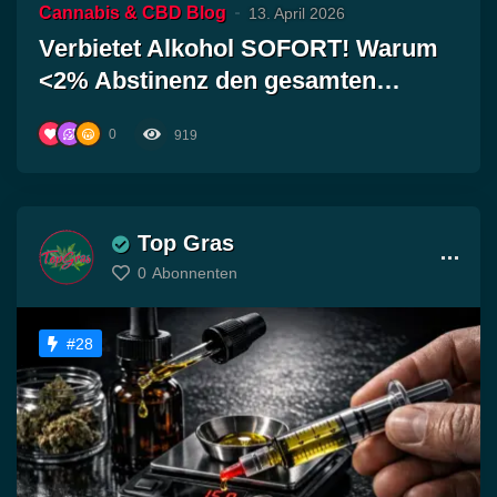
Cannabis & CBD Blog
13. April 2026
Verbietet Alkohol SOFORT! Warum
<2% Abstinenz den gesamten
Cannabismarkt neutralisiert
0
919
Top Gras
0
Abonnenten
#28