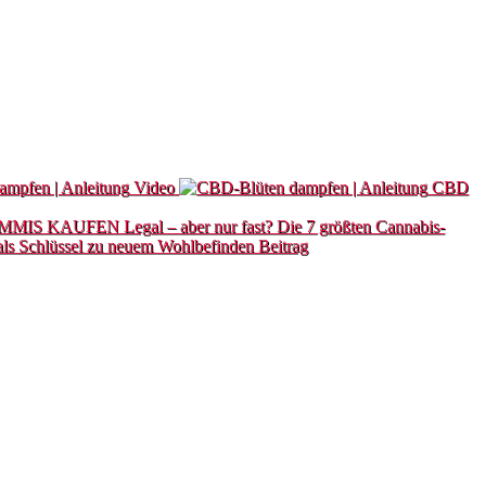
mpfen | Anleitung
Video
CBD
Legal – aber nur fast? Die 7 größten Cannabis-
als Schlüssel zu neuem Wohlbefinden
Beitrag