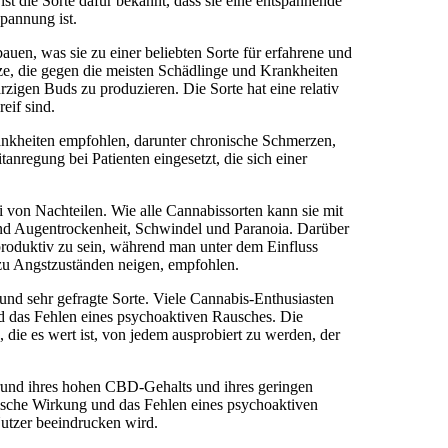
st die Sorte dafür bekannt, dass sie eine entspannende
pannung ist.
bauen, was sie zu einer beliebten Sorte für erfahrene und
ze, die gegen die meisten Schädlinge und Krankheiten
harzigen Buds zu produzieren. Die Sorte hat eine relativ
eif sind.
ankheiten empfohlen, darunter chronische Schmerzen,
nregung bei Patienten eingesetzt, die sich einer
ei von Nachteilen. Wie alle Cannabissorten kann sie mit
d Augentrockenheit, Schwindel und Paranoia. Darüber
produktiv zu sein, während man unter dem Einfluss
e zu Angstzuständen neigen, empfohlen.
 und sehr gefragte Sorte. Viele Cannabis-Enthusiasten
nd das Fehlen eines psychoaktiven Rausches. Die
 die es wert ist, von jedem ausprobiert zu werden, der
fgrund ihres hohen CBD-Gehalts und ihres geringen
tische Wirkung und das Fehlen eines psychoaktiven
Nutzer beeindrucken wird.