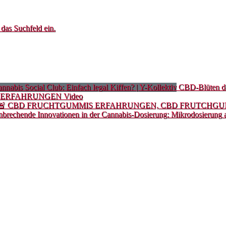
 das Suchfeld ein.
CBD-Blüten da
 ERFAHRUNGEN
Video
brechende Innovationen in der Cannabis-Dosierung: Mikrodosierung 