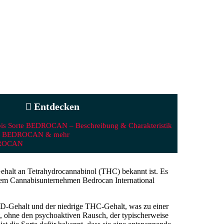
Entdecken
bis Sorte BEDROCAN – Beschreibung & Charakteristik
: BEDROCAN & mehr
DROCAN
ehalt an Tetrahydrocannabinol (THC) bekannt ist. Es
 dem Cannabisunternehmen Bedrocan International
D-Gehalt und der niedrige THC-Gehalt, was zu einer
ist, ohne den psychoaktiven Rausch, der typischerweise