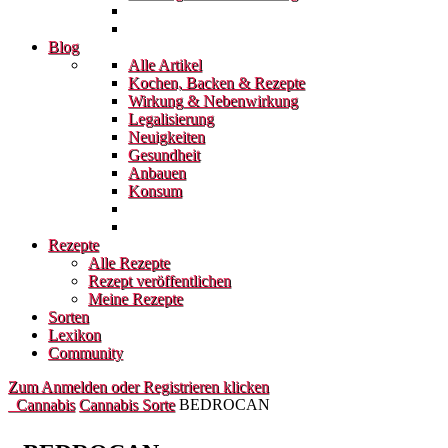
Blog
Alle Artikel
Kochen, Backen & Rezepte
Wirkung & Nebenwirkung
Legalisierung
Neuigkeiten
Gesundheit
Anbauen
Konsum
Rezepte
Alle Rezepte
Rezept veröffentlichen
Meine Rezepte
Sorten
Lexikon
Community
Zum Anmelden oder Registrieren klicken
Cannabis
Cannabis Sorte
BEDROCAN