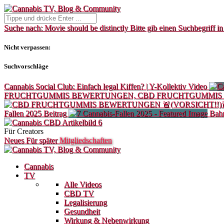
Suche nach:
Movie should be distinctly
Bitte gib einen Suchbegriff in
Nicht verpassen:
Suchvorschläge
Cannabis Social Club: Einfach legal Kiffen? | Y-Kollektiv
Video
FRUCHTGUMMIS BEWERTUNGEN, CBD FRUCHTGUMMIS
Fallen 2025
Beitrag
Bahn
Für Creators
Neues
Für später
Mitgliedschaften
Cannabis
TV
Alle Videos
CBD TV
Legalisierung
Gesundheit
Wirkung & Nebenwirkung