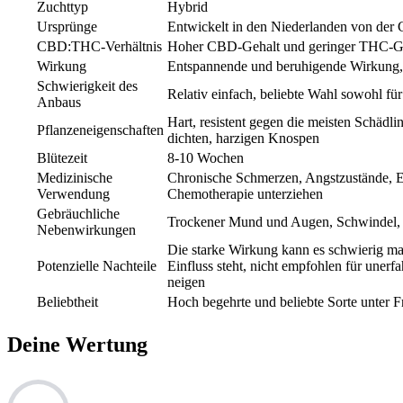
Zuchttyp
Hybrid
Ursprünge
Entwickelt in den Niederlanden von der 
CBD:THC-Verhältnis
Hoher CBD-Gehalt und geringer THC-G
Wirkung
Entspannende und beruhigende Wirkung, 
Schwierigkeit des
Relativ einfach, beliebte Wahl sowohl fü
Anbaus
Hart, resistent gegen die meisten Schädl
Pflanzeneigenschaften
dichten, harzigen Knospen
Blütezeit
8-10 Wochen
Medizinische
Chronische Schmerzen, Angstzustände, Epi
Verwendung
Chemotherapie unterziehen
Gebräuchliche
Trockener Mund und Augen, Schwindel, 
Nebenwirkungen
Die starke Wirkung kann es schwierig ma
Potenzielle Nachteile
Einfluss steht, nicht empfohlen für uner
neigen
Beliebtheit
Hoch begehrte und beliebte Sorte unter F
Deine Wertung