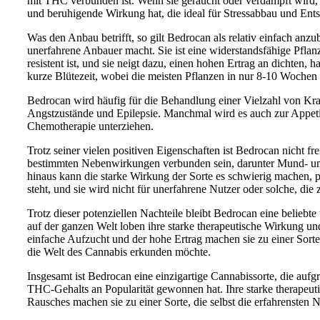
mit THC verbunden ist. Wenn sie geraucht oder verdampft wird, i
und beruhigende Wirkung hat, die ideal für Stressabbau und Ents
Was den Anbau betrifft, so gilt Bedrocan als relativ einfach anzu
unerfahrene Anbauer macht. Sie ist eine widerstandsfähige Pflan
resistent ist, und sie neigt dazu, einen hohen Ertrag an dichten, 
kurze Blütezeit, wobei die meisten Pflanzen in nur 8-10 Wochen r
Bedrocan wird häufig für die Behandlung einer Vielzahl von Kr
Angstzustände und Epilepsie. Manchmal wird es auch zur Appetita
Chemotherapie unterziehen.
Trotz seiner vielen positiven Eigenschaften ist Bedrocan nicht fr
bestimmten Nebenwirkungen verbunden sein, darunter Mund- un
hinaus kann die starke Wirkung der Sorte es schwierig machen, 
steht, und sie wird nicht für unerfahrene Nutzer oder solche, di
Trotz dieser potenziellen Nachteile bleibt Bedrocan eine beliebte
auf der ganzen Welt loben ihre starke therapeutische Wirkung u
einfache Aufzucht und der hohe Ertrag machen sie zu einer Sorte,
die Welt des Cannabis erkunden möchte.
Insgesamt ist Bedrocan eine einzigartige Cannabissorte, die au
THC-Gehalts an Popularität gewonnen hat. Ihre starke therapeu
Rausches machen sie zu einer Sorte, die selbst die erfahrensten 