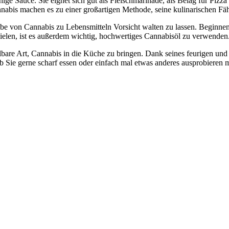
ge Sauce. Sie eignet sich gut als Fleischmarinade, als Belag für Pizza
nabis machen es zu einer großartigen Methode, seine kulinarischen Fäh
gabe von Cannabis zu Lebensmitteln Vorsicht walten zu lassen. Beginne
elen, ist es außerdem wichtig, hochwertiges Cannabisöl zu verwenden
bare Art, Cannabis in die Küche zu bringen. Dank seines feurigen und
ob Sie gerne scharf essen oder einfach mal etwas anderes ausprobieren 