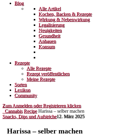
Blog
Alle Artikel
Kochen, Backen & Rezepte
Wirkung & Nebenwirkung
Legalisierung
Neuigkeiten
Gesundheit
Anbauen
Konsum
Rezepte
Alle Rezepte
Rezept veröffentlichen
Meine Rezepte
Sorten
Lexikon
Community
Zum Anmelden oder Registrieren klicken
Cannabis
Recipe
Harissa – selber machen
Snacks, Dips und Aufstriche
12. März 2025
Harissa – selber machen