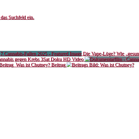
 das Suchfeld ein.
Die Vape‑Lüge? Wie „gesund“
annabis gegen Krebs 3Sat Doku HD
Video
Beitrag
Was ist Chutney?
Beitrag