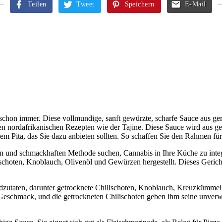
Teilen
Tweet
Speichern
E-Mail
schon immer. Diese vollmundige, sanft gewürzte, scharfe Sauce aus gerö
n nordafrikanischen Rezepten wie der Tajine. Diese Sauce wird aus g
tetem Pita, das Sie dazu anbieten sollten. So schaffen Sie den Rahmen f
fen und schmackhaften Methode suchen, Cannabis in Ihre Küche zu inte
choten, Knoblauch, Olivenöl und Gewürzen hergestellt. Dieses Gericht 
dzutaten, darunter getrocknete Chilischoten, Knoblauch, Kreuzkümmel
 Geschmack, und die getrockneten Chilischoten geben ihm seine unver