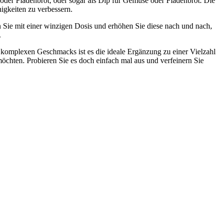
 oder Fladenbrot, oder sogar als Dip für Gemüse oder Fladenbrot. Die
igkeiten zu verbessern.
n Sie mit einer winzigen Dosis und erhöhen Sie diese nach und nach,
.
 komplexen Geschmacks ist es die ideale Ergänzung zu einer Vielzahl
möchten. Probieren Sie es doch einfach mal aus und verfeinern Sie