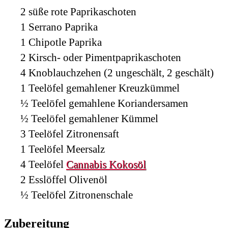
2
süße rote Paprikaschoten
1
Serrano Paprika
1
Chipotle Paprika
2
Kirsch- oder Pimentpaprikaschoten
4
Knoblauchzehen (2 ungeschält, 2 geschält)
1
Teelöfel
gemahlener Kreuzkümmel
½
Teelöfel
gemahlene Koriandersamen
½
Teelöfel
gemahlener Kümmel
3
Teelöfel
Zitronensaft
1
Teelöfel
Meersalz
4
Teelöfel
Cannabis Kokosöl
2
Esslöffel
Olivenöl
½
Teelöfel
Zitronenschale
Zubereitung