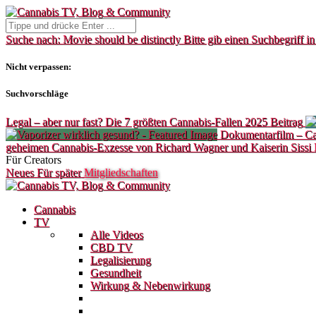
Suche nach:
Movie should be distinctly
Bitte gib einen Suchbegriff in
Nicht verpassen:
Suchvorschläge
Legal – aber nur fast? Die 7 größten Cannabis-Fallen 2025
Beitrag
Dokumentarfilm – C
geheimen Cannabis-Exzesse von Richard Wagner und Kaiserin Sissi
Für Creators
Neues
Für später
Mitgliedschaften
Cannabis
TV
Alle Videos
CBD TV
Legalisierung
Gesundheit
Wirkung & Nebenwirkung