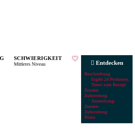
NG
SCHWIERIGKEIT
Entdecken
Mittleres Niveau
Beschreibung
Ergibt 24 Portionen.
Timer zum Rezept
Zutaten
Zubereitung
Anmerkung:
Zutaten
Zubereitung
Notes