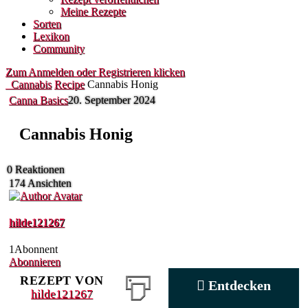
Meine Rezepte
Sorten
Lexikon
Community
Zum Anmelden oder Registrieren klicken
Cannabis
Recipe
Cannabis Honig
Canna Basics
20. September 2024
Cannabis Honig
0
Reaktionen
174
Ansichten
hilde121267
1
Abonnent
Abonnieren
REZEPT VON
Entdecken
hilde121267