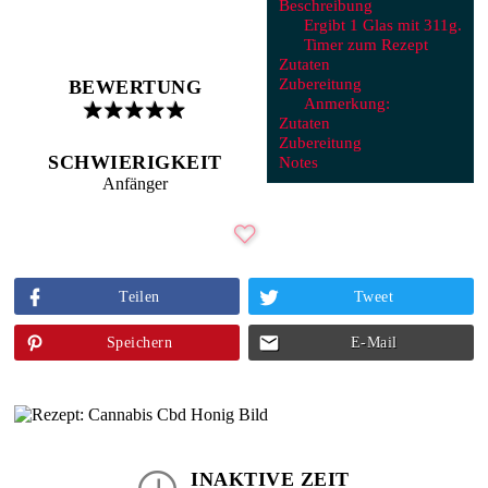
Beschreibung
Ergibt 1 Glas mit 311g.
Timer zum Rezept
Zutaten
Zubereitung
BEWERTUNG
Anmerkung:
Zutaten
Zubereitung
SCHWIERIGKEIT
Notes
Anfänger
Teilen
Tweet
Speichern
E-Mail
INAKTIVE ZEIT