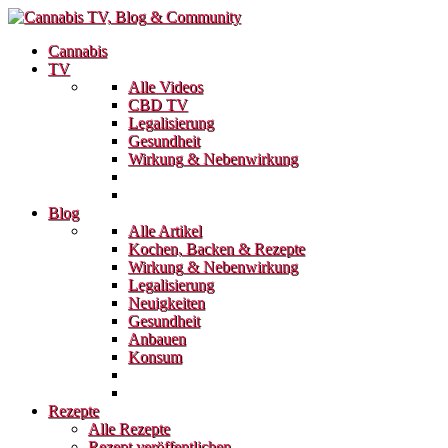
Cannabis
TV
Alle Videos
CBD TV
Legalisierung
Gesundheit
Wirkung & Nebenwirkung
Blog
Alle Artikel
Kochen, Backen & Rezepte
Wirkung & Nebenwirkung
Legalisierung
Neuigkeiten
Gesundheit
Anbauen
Konsum
Rezepte
Alle Rezepte
Rezept veröffentlichen