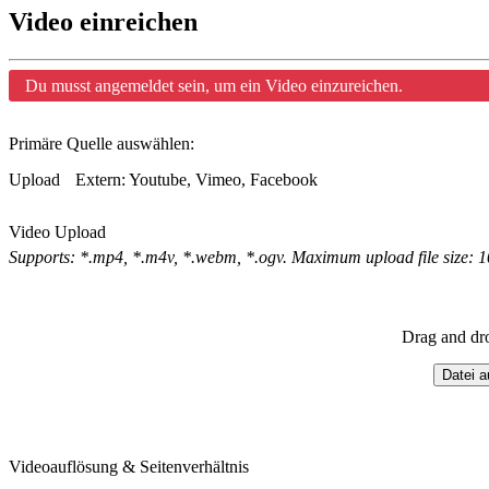
Video einreichen
Du musst angemeldet sein, um ein Video einzureichen.
Primäre Quelle auswählen:
Upload
Extern: Youtube, Vimeo, Facebook
Video Upload
Supports: *.mp4, *.m4v, *.webm, *.ogv. Maximum upload file size: 
Drag and dr
Datei 
Videoauflösung & Seitenverhältnis