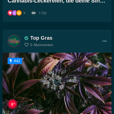
Cannabis-Leckereien, die deine Sinne
berauschen!“
0
7.732
Top Gras
0
Abonnenten
#42
%
0