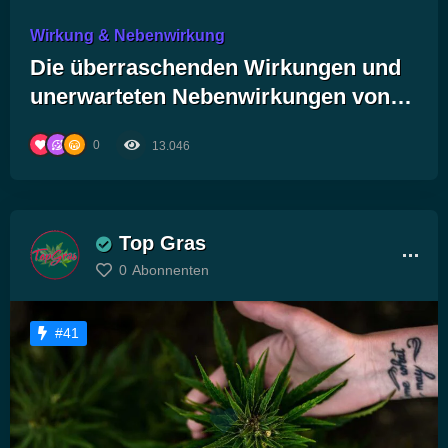
Wirkung & Nebenwirkung
Die überraschenden Wirkungen und
unerwarteten Nebenwirkungen von
Cannabis: Was du unbedingt wissen
0
13.046
musst!
Top Gras
0
Abonnenten
#41