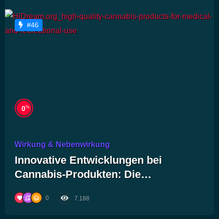
#46
%
0
Wirkung & Nebenwirkung
Innovative Entwicklungen bei
Cannabis-Produkten: Die
bahnbrechenden Trends für
0
7.188
medizinische und Freizeitzwecke