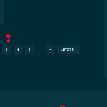
3
4
5
...
»
LETZTE »