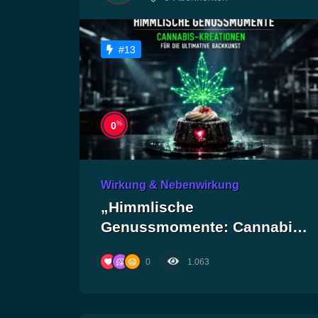
#13
%
0
Wirkung & Nebenwirkung
„Himmlische
Genussmomente: Cannabis-
Kreationen für die ultimative
0
1.063
Backkunst!“