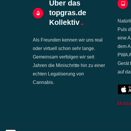
Über das
topgras.de
Kollektiv
Natürl
Puls d
eine A
Als Freunden kennen wir uns real
dem Ap
oder virtuell schon sehr lange.
PWA Ap
Gemeinsam verfolgen wir seit
Gerät 
Jahren die Minischritte hin zu einer
auf da
echten Legaliserung von
Cannabis.
Masto