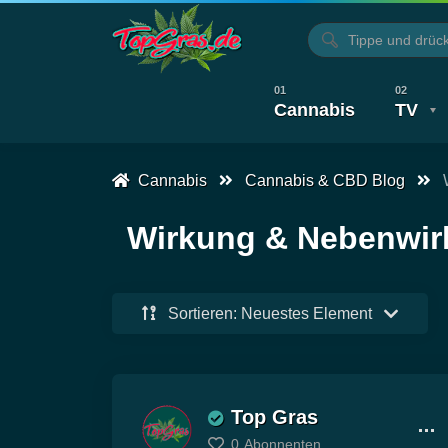
Cannabis
TV
Cannabis
Cannabis & CBD Blog
Alle Artikel
Kochen, Backen & Rezepte
Alle Videos
Wirkung & Nebenwi
Sortieren: Neuestes Element
Top Gras
0
Abonnenten