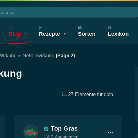
Blog
Rezepte
Sorten
Lexikon
Wirkung & Nebenwirkung
(Page 2)
CBD TV
Wirkung & Nebenwirkung
Legalisierung
Legalisierung
Gesundheit
Neuigkeiten
Wirkung & 
rkung
27 Elemente für dich
Top Gras
0
Abonnenten