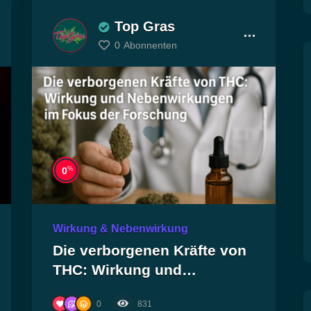
Top Gras
0
Abonnenten
%
0
Wirkung & Nebenwirkung
Die verborgenen Kräfte von
THC: Wirkung und
Nebenwirkungen im Fokus
0
831
der Forschung