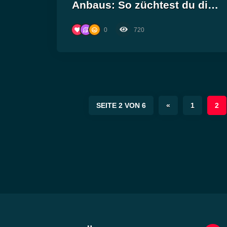
Anbaus: So züchtest du die
potentesten Pflanzen für
0
720
deinen eigenen Vorrat!
SEITE 2 VON 6
«
1
2