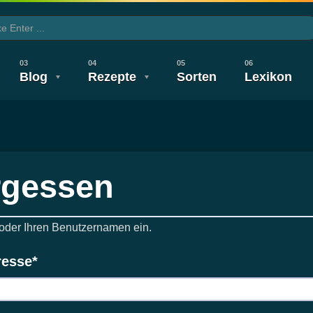
Blog
Rezepte
Sorten
Lexikon
CBD TV
Wirkung & Nebenwirkung
Legalisierung
Legalisierung
Gesundheit
Neuigkeiten
Wirkung & 
rgessen
 oder Ihren Benutzernamen ein.
resse
*