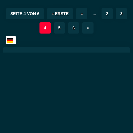
SEITE 4 VON 6
« ERSTE
«
...
2
3
4
5
6
»
Suche ALLES
Suchen
SUCHEN
Cannabis & CBD Blog