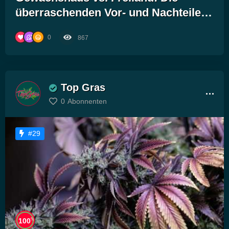
überraschenden Vor- und Nachteile
des Cannabis-Anbaus in geschützten
0
867
Räumen!
Top Gras
0
Abonnenten
#29
%
100