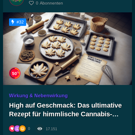
0
Abonnenten
#32
%
50
Wirkung & Nebenwirkung
High auf Geschmack: Das ultimative
Rezept für himmlische Cannabis-
Kekse!
0
17.151