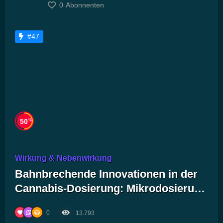
0
Abonnenten
#47
%
50
Wirkung & Nebenwirkung
Bahnbrechende Innovationen in der
Cannabis-Dosierung: Mikrodosierung
als Schlüssel zu neuem
0
13.793
Wohlbefinden