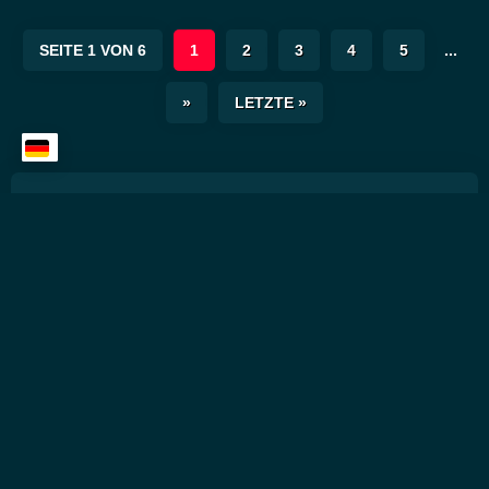
SEITE 1 VON 6
1
2
3
4
5
...
»
LETZTE »
Suche ALLES
Suchen
SUCHEN
Cannabis & CBD Blog