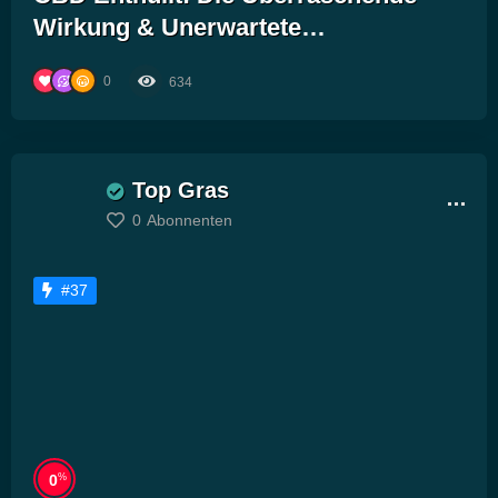
Wirkung & Unerwartete
Nebenwirkungen – Was Du
0
634
Unbedingt Wissen Musst!
Top Gras
0
Abonnenten
#37
%
0