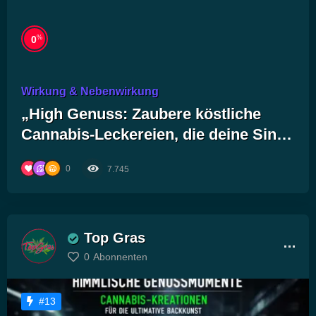
%
0
Wirkung & Nebenwirkung
„High Genuss: Zaubere köstliche
Cannabis-Leckereien, die deine Sinne
berauschen!“
0
7.745
Top Gras
0
Abonnenten
#13