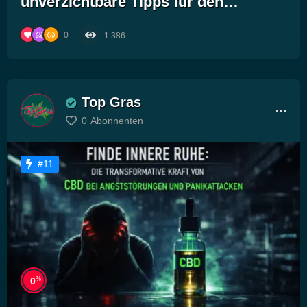
unverzichtbare Tipps für den
erfolgreichen Anbau von Cannabis
0
1.386
und CBD!“
Top Gras
0
Abonnenten
#11
%
0