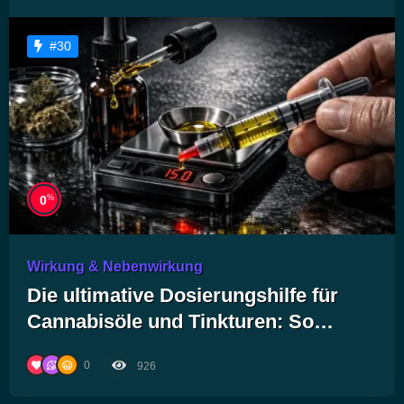
#30
%
0
Wirkung & Nebenwirkung
Die ultimative Dosierungshilfe für
Cannabisöle und Tinkturen: So
findest du die perfekte orale
0
926
Einnahme für dein Wohlbefinden!