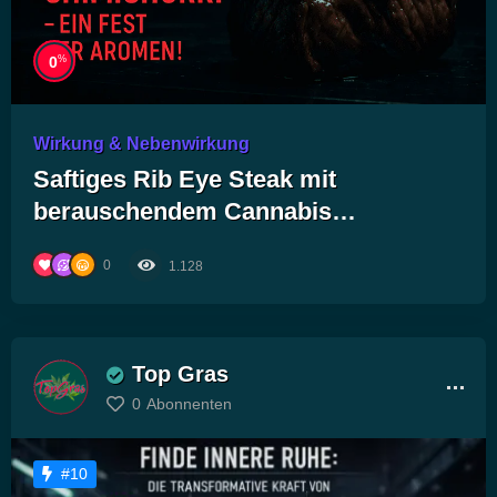
%
0
Wirkung & Nebenwirkung
Saftiges Rib Eye Steak mit
berauschendem Cannabis
Chimichurri – Ein Fest der Aromen!
0
1.128
Top Gras
0
Abonnenten
#10