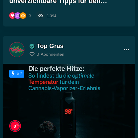
unverzichtbare Tipps für den
erfolgreichen Anbau von Cannabis
0
1.394
und CBD!“
Top Gras
0
Abonnenten
#2
%
0